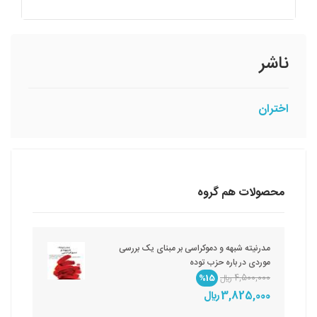
ناشر
اختران
محصولات هم گروه
مدرنیته شبهه و دموکراسی بر مبنای یک بررسی
موردی در باره حزب توده
4,500,000 ريال
%15
3,825,000 ريال