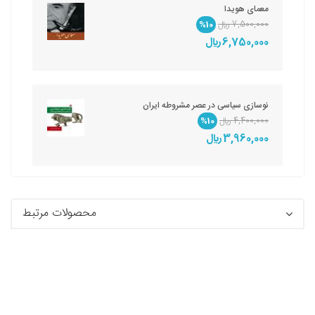
معمای هویدا
7,500,000 ريال
%10
6,750,000 ريال
نوسازی سیاسی در عصر مشروطه ایران
4,400,000 ريال
%10
3,960,000 ريال
محصولات مرتبط