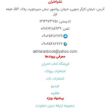
نشراختران
آدرس: خیابان کارگر جنوبی، خیابان روانمهر، نبش منیرجاوید، پلاک 152، طبقه
اول
کدپستی: 1314973751
تلفن: 02166485939
09025482726
09025482726
akhtaranbook@yahoo.com
معرفی پیوندها
فروشگاه کتاب اختران
انتشارات پژواک
انتشارات دات
فیدیبو
طاقچه
پیشنهاد ویژه
مجموعه ارتباط بدون خشونت