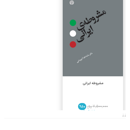
افزودن به سبد خرید
مشروطه ایرانی
7,500,000 ريال
%10
6,750,000 ريال
; ;