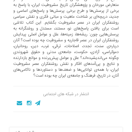
متعارض مورخان و پژوهشگران تاریخ مشروطیت ایران، با پاسخ به
برخى از پرسش‌ها و طرح برخى پرسش‌ها و پاسخ‌هاى اساسى و
جدید، دریچه‌اى بر شناخت ماهیت و مبانى فکرى و نقش سیاسى
روشنفکران ایران در عصر مشروطیت بگشایم. این کتاب تلاشى
است براى یافتن پاسخ‌هاى نو، مستند، مستدل و روشنگرانه به
پرسش‌هایى چون: ریشه‌ها، زمینه‌ها، علل و عوامل اصلى پیدایش
روشنفکران ایران در عصر قاجاریه و مشروطیت چه بوده است؟ آنان
درباره‌ى سنت، تجدد، اصلاحات، ترقى، غرب، دین، روحانیان،
دموکراسى، آزادى، حکومت، جامعه‌ى مدنى و حقوق شهروندى
چگونه مى‌اندیشیده‌اند؟ علل و عوامل پیش‌برنده و موانع بازدارنده
و نتایج و پى‌آمدهاى افکار و نقش روشنفکران عصر مشروطیت
ایران، با همه‌ى توانایى‌ها و ضعف‌ها و دستاوردها و ناکامى‌هاى
آنان، در تاریخ، فرهنگ و جامعه‌ى ایران چه بوده است؟
انتشار در شبکه های اجتماعی