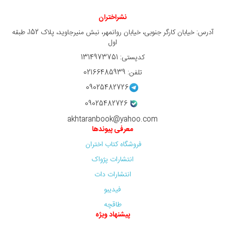
نشراختران
آدرس: خیابان کارگر جنوبی، خیابان روانمهر، نبش منیرجاوید، پلاک 152، طبقه
اول
کدپستی: 1314973751
تلفن: 02166485939
09025482726
09025482726
akhtaranbook@yahoo.com
معرفی پیوندها
فروشگاه کتاب اختران
انتشارات پژواک
انتشارات دات
فیدیبو
طاقچه
پیشنهاد ویژه