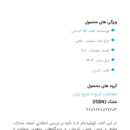
ویژگی های محصول
نویسنده:
لطف الله آجدانی
نوع جلد: شومیز - رقعی
تعداد صفحات: 200
سال چاپ: 1404
ناشر:
اختران
گروه های محصول
جغرافيا و تاريخ
-
تاریخ ایران
شابک (ISBN)
9789648897203
در این کتاب کوشیده‌ام تا با تکیه بر بررسى انتقادى اسناد، مدارک،
منابع و متون اصلى تاریخى و دیدگاه‌هاى متعدد، متفاوت و