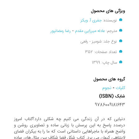
ویژگی های محصول
نویسنده:
جفری آ. ویکز
مترجم:
عادله میرزایی مقدم
-
رضا رمضانپور
نوع جلد: شومیز - رقعی
تعداد صفحات: 352
سال چاپ: 1399
گروه های محصول
کليات
-
نجوم
شابک (ISBN)
9786009181643
دنیایی که در آن زندگی می کنیم چه شکلی دارد؟کتاب امروز
درصدد پاسخ به این پرسش با زبانی ساده و تصاویری روشن و
واضح همراه با ماجراهایی داستانی است که ما را به بیکران فضای
لایتناهی کیهان می برد. کتاب شکل فضا شکاف بین مثال هاى ساده