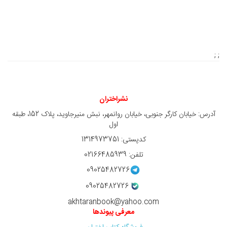
; ;
نشراختران
آدرس: خیابان کارگر جنوبی، خیابان روانمهر، نبش منیرجاوید، پلاک 152، طبقه
اول
کدپستی: 1314973751
تلفن: 02166485939
09025482726
09025482726
akhtaranbook@yahoo.com
معرفی پیوندها