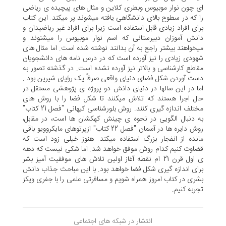
اى چون نوار موبیوس وبطرى کلاین و مثال هاى پیچیده ى ریاضى
را که در سطوح بالاى دانشگاهى یافته میشوند پر میکند. این کتاب
براى افراد زیادى قابل استفاده است زیرا براى افراد غیر ریاضیدان و
دانش آموزان دبیرستانى که اسم نوار موبیوس را میشنوند و
میخواهند بیشتر راجع به آن بدانند نوشته شده است. اما مثال هاى
شهودى زیادى را نیز آورده است که در درس نامه هاى دانشجویان
مقاطع کارشناسى و بالاتر نیز آورده نشده است. در گذشته تصور به
دست آوردن شکل فضاى دنیاى واقعى صرفاً یک رؤیاى شیرین بود .
اما در این سالها در دنیای دانش دو پروژه ى پژوهشى مستقل در
حال اجرا هستند که تلاش میکنند تا شکل فضا را با روش هاى
مختلف اندازه گیرى کنند. روش بلورشناسى کیهانى "فصل 21 کتاب"
به دنبال الگویى در نحوه ى چینش کهکشان ها است، در مقابل،
روش دایره ها در آسمان "فصل 22 کتاب" ازپرتوهاى مایکروویو باقى
مانده از انفجار بزرگ استفاده میکند. هنوز خیلى زود است که
قضاوت کنیم کدام روش موفق خواهد شد. اما شکى نیست که دهه
ى اول قرن 21 ام نقطه آغاز اولین تلاش هاى موفقیت آمیز بشر
براى اندازه گیرى شکل فضا خواهد بود. با این مباحث جذاب دانش
بشری در کتاب امروز همراه شویم و مسافرتی علمی را با جفری ویکز
تجربه کنیم.
انتشار در شبکه های اجتماعی