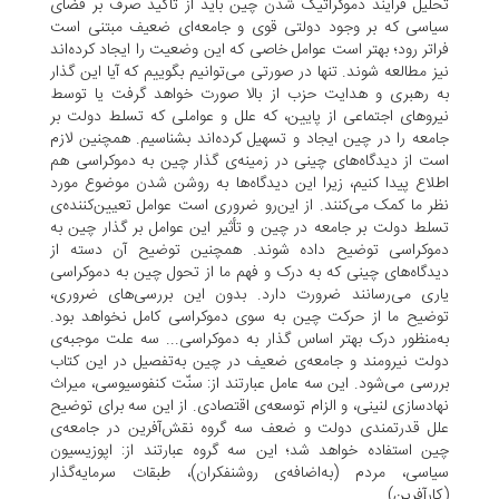
تحلیل فرایند دموکراتیک شدن چین باید از تأکید صرف بر فضاى
سیاسى که بر وجود دولتى قوى و جامعه‌اى ضعیف مبتنى است
فراتر رود؛ بهتر است عوامل خاصى که این وضعیت را ایجاد کرده‌اند
نیز مطالعه شوند. تنها در صورتی مى‌توانیم بگوییم که آیا این گذار
به رهبرى و هدایت حزب از بالا صورت خواهد گرفت یا توسط
نیروهاى اجتماعى از پایین، که علل و عواملی که تسلط دولت بر
جامعه را در چین ایجاد و تسهیل کرده‌اند بشناسیم. همچنین لازم
است از دیدگاه‌هاى چینى در زمینه‌ى گذار چین به دموکراسى هم
اطلاع پیدا کنیم، زیرا این دیدگاه‌ها به روشن شدن موضوع مورد
نظر ما کمک مى‌کنند. از این‌رو ضرورى است عوامل تعیین‌کننده‌ى
تسلط دولت بر جامعه در چین و تأثیر این عوامل بر گذار چین به
دموکراسى توضیح داده شوند. همچنین توضیح آن دسته از
دیدگاه‌هاى چینى که به درک و فهم ما از تحول چین به دموکراسى
یارى مى‌رسانند ضرورت دارد. بدون این بررسى‌هاى ضرورى،
توضیح ما از حرکت چین به سوى دموکراسى کامل نخواهد بود.
به‌منظور درک بهتر اساس گذار به دموکراسى... سه علت موجبه‌‌ى
دولت نیرومند و جامعه‌ى ضعیف در چین به‌تفصیل در این کتاب
بررسى مى‌شود. این سه عامل عبارتند از: سنّت کنفوسیوسى، میراث
نهادسازى لنینی، و الزام توسعه‌ى اقتصادى. از این سه برای توضیح
علل قدرتمندى دولت و ضعف سه گروه نقش‌آفرین در جامعه‌ی
چین استفاده خواهد شد؛ این سه گروه عبارتند از: اپوزیسیون
سیاسى، مردم (به‌اضافه‌ی روشنفکران)، طبقات سرمایه‌گذار
(کارآفرین)