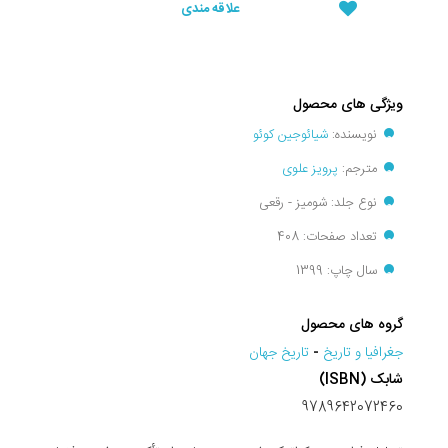
علاقه مندی
ویژگی های محصول
نویسنده:
شیائوجین کوئو
مترجم:
پرویز علوی
نوع جلد: شومیز - رقعی
تعداد صفحات: 408
سال چاپ: 1399
گروه های محصول
جغرافيا و تاريخ
-
تاريخ جهان
شابک (ISBN)
9789642072460