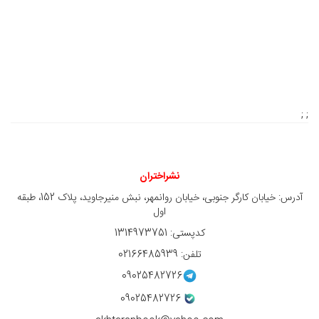
; ;
نشراختران
آدرس: خیابان کارگر جنوبی، خیابان روانمهر، نبش منیرجاوید، پلاک 152، طبقه
اول
کدپستی: 1314973751
تلفن: 02166485939
09025482726
09025482726