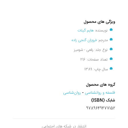
ویژگی های محصول
نویسنده:
هایم گینات
مترجم:
فروزان گنجی زاده
نوع جلد: رقعی - شومیز
تعداد صفحات: 216
سال چاپ: 1389
گروه های محصول
فلسفه و روانشناسی
-
روان‌شناسی
شابک (ISBN)
9789649477152
انتشار در شبکه های اجتماعی