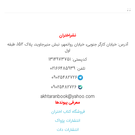
; ;
نشراختران
آدرس: خیابان کارگر جنوبی، خیابان روانمهر، نبش منیرجاوید، پلاک 152، طبقه
اول
کدپستی: 1314973751
تلفن: 02166485939
09025482726
09025482726
akhtaranbook@yahoo.com
معرفی پیوندها
فروشگاه کتاب اختران
انتشارات پژواک
انتشارات دات