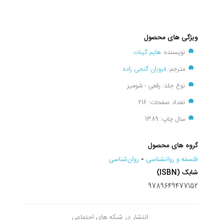
ویژگی های محصول
نویسنده:
هایم گینات
مترجم:
فروزان گنجی زاده
نوع جلد: رقعی - شومیز
تعداد صفحات: 216
سال چاپ: 1389
گروه های محصول
فلسفه و روانشناسی
-
روان‌شناسی
شابک (ISBN)
9789649477152
انتشار در شبکه های اجتماعی