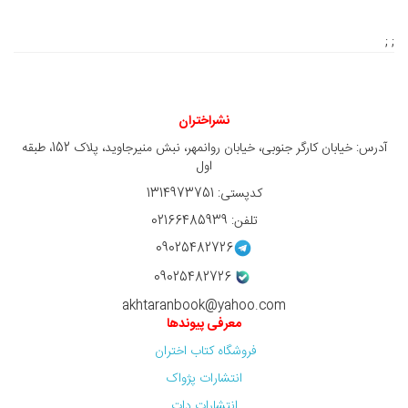
; ;
نشراختران
آدرس: خیابان کارگر جنوبی، خیابان روانمهر، نبش منیرجاوید، پلاک 152، طبقه
اول
کدپستی: 1314973751
تلفن: 02166485939
09025482726
09025482726
akhtaranbook@yahoo.com
معرفی پیوندها
فروشگاه کتاب اختران
انتشارات پژواک
انتشارات دات