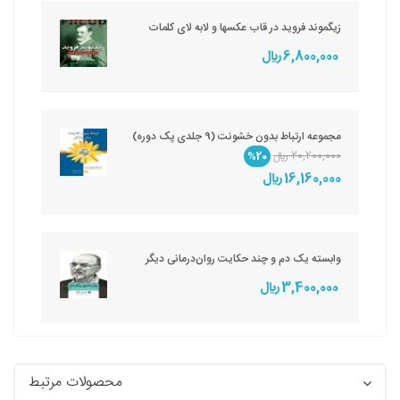
زیگموند فروید در قاب عکسها و لابه لای کلمات
6,800,000 ريال
مجموعه ارتباط بدون خشونت (9 جلدی پک دوره)
20,200,000 ريال
%20
16,160,000 ريال
وابسته یک دم و چند حکایت روان‌درمانی دیگر
3,400,000 ريال
محصولات مرتبط