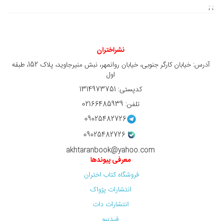
; ;
نشراختران
آدرس: خیابان کارگر جنوبی، خیابان روانمهر، نبش منیرجاوید، پلاک 152، طبقه
اول
کدپستی: 1314973751
تلفن: 02166485939
09025482726
09025482726
akhtaranbook@yahoo.com
معرفی پیوندها
فروشگاه کتاب اختران
انتشارات پژواک
انتشارات دات
فیدیبو