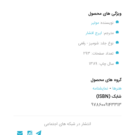
ویژگی های محصول
نویسنده:
مولیر
مترجم:
ایرج افشار
نوع جلد: شومیز - رقعی
تعداد صفحات: 293
سال چاپ: 1389
گروه های محصول
هنرها
-
نمايشنامه
شابک (ISBN)
9786009143313
انتشار در شبکه های اجتماعی