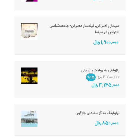
سینمای اعتراض، فیلمساز معترض: جامعه‌شناسی
اعتراض در سینما
1,900,000 ريال
پازولینی به روایت پازولینی
3,700,000 ريال
%15
3,145,000 ريال
تراولینگ به گوسفندان واژگون
850,000 ريال