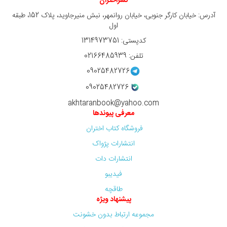
نشراختران
آدرس: خیابان کارگر جنوبی، خیابان روانمهر، نبش منیرجاوید، پلاک 152، طبقه
اول
کدپستی: 1314973751
تلفن: 02166485939
09025482726
09025482726
akhtaranbook@yahoo.com
معرفی پیوندها
فروشگاه کتاب اختران
انتشارات پژواک
انتشارات دات
فیدیبو
طاقچه
پیشنهاد ویژه
مجموعه ارتباط بدون خشونت