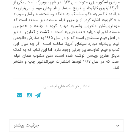
مارتین اسکورسیزی متولد سال ۱۹۴۲ در شهر نیویورک است. یکی از
تأثیرگذارترین کارگردانان تاریخ سینما. از فیلم‌های مهم او می‌توان به
«راننده تاکسی»، «گاو خشمگین»، «تنگه وحشت»، « رفقای خوب»
و « کازینو» اشاره کرد. او چندین فیلم مستند نیز ساخته است که
مهم‌ترین‌شان «آخرین والس» درباره گروه « دِبَند» و همچنین
مستند اخیر او درباره « باب دیلن» است. « گشت و گذاری...» نیز
در اصل فیلم مستندی است که او در سال ۱۹۹۵ به سفارش «انجمن
فیلم بریتانیا» درباره سینمای آمریکا ساخته است. اگر چه میان این
کتاب و فیلم تفاوت‌هایی جزئی وجود دارد، اما این کتاب که به کمک
مایکل هنری ویلسن نوشته شده است، متن مکتوب همان فیلم
است که در سال ۱۹۹۷ توسط انتشارات فیبراندفیبر چاپ و منتشر
شد.
انتشار در شبکه های اجتماعی
جزئیات بیشتر