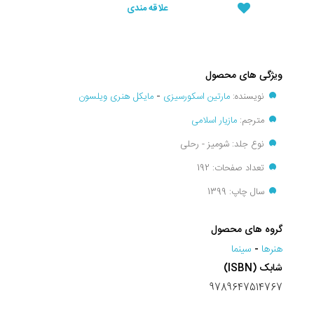
علاقه مندی
ویژگی های محصول
نویسنده:
مارتین اسکورسیزی
-
مایکل هنری ویلسون
مترجم:
مازیار اسلامی
نوع جلد: شومیز - رحلی
تعداد صفحات: 192
سال چاپ: 1399
گروه های محصول
هنرها
-
سينما
شابک (ISBN)
9789647514767