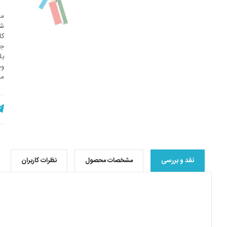
مغ
شا
کا
جن
بل
وج
مب
نقد و بررسی
مشخصات محصول
نظرات کاربران