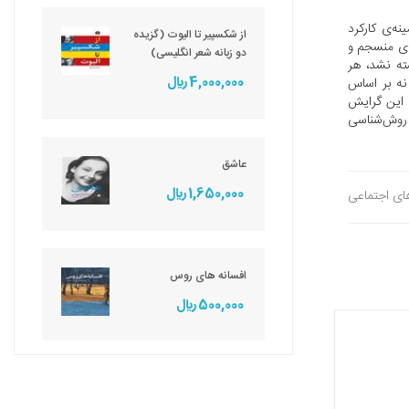
نه‌ی کارکرد
از شکسپیر تا الیوت (گزیده
ه‌ی منسجم و
دو زبانه شعر انگلیسی)
سته نشد، هر
4,000,000 ريال
نه بر اساس
» این گرایش
 روش‌شناسی
عاشق
1,650,000 ريال
های اجتماعی
افسانه های روس
500,000 ريال