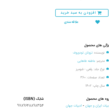
افزودن به سبد خرید
علاقه مندی
ژگی های محصول
نویسنده:
تزوتان تودوروف
مترجم:
عاطفه طاهایی
نوع جلد: رقعی - شومیز
تعداد صفحات: 360
سال چاپ: 1402
وه های محصول
شابک (ISBN)
بيات ايران و جهان
-
ادبيات جهان
9789648898354