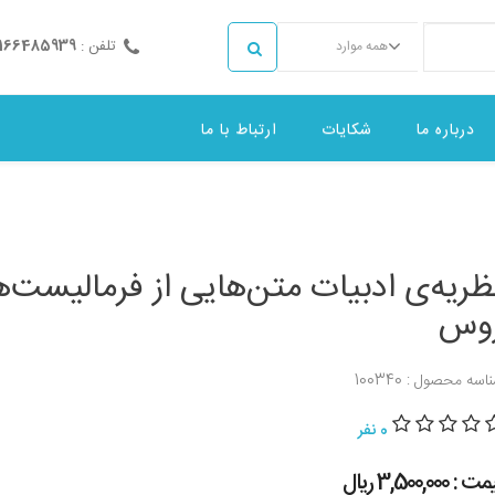
تلفن :
2166485939
همه موارد
درباره ما
شکایات
ارتباط با ما
ظریه‌ی ادبیات متن‌هایی از فرمالیست‌
وس
اسه محصول : 100340
0 نفر
 : 3,500,000 ريال