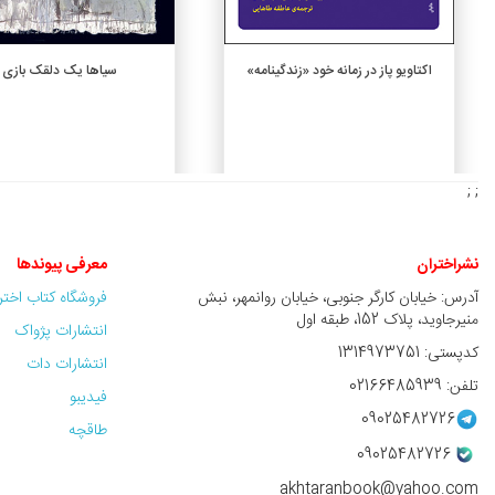
افزودن به سبد خرید
افزودن به سبد خرید
سیاها یک دلقک بازی
اکتاویو پاز در زمانه خود «زندگینامه»
3,600,000 ريال
2,800,000 ريال
; ;
نشراختران
معرفی پیوندها
آدرس: خیابان کارگر جنوبی، خیابان روانمهر، نبش
فروشگاه کتاب اخت
منیرجاوید، پلاک 152، طبقه اول
انتشارات پژواک
کدپستی: 1314973751
انتشارات دات
تلفن: 02166485939
فیدیبو
09025482726
طاقچه
09025482726
akhtaranbook@yahoo.com