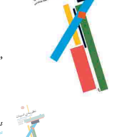
وی
گر
اد