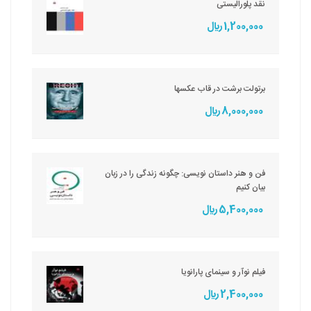
نقد پلورالیستی
1,200,000 ريال
برتولت برشت در قاب عکسها
8,000,000 ريال
فن و هنر داستان نویسی: چگونه زندگی را در زبان
بیان کنیم
5,400,000 ريال
فیلم نوآر و سینمای پارانویا
2,400,000 ريال