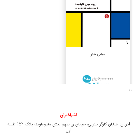
افزودن به سبد خرید
مبانی هنر
6,000,000 ريال
%10
5,400,000 ريال
; ;
نشراختران
آدرس: خیابان کارگر جنوبی، خیابان روانمهر، نبش منیرجاوید، پلاک 152، طبقه
اول