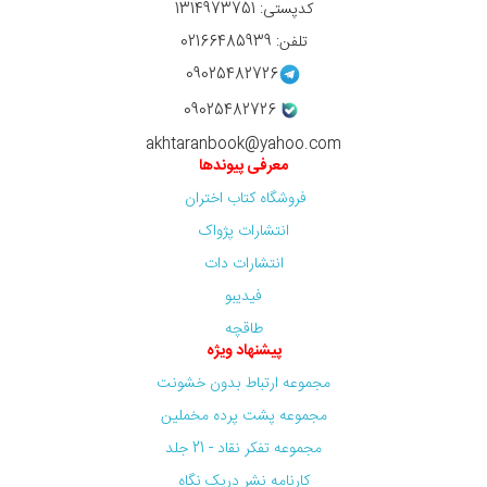
کدپستی: 1314973751
تلفن: 02166485939
09025482726
09025482726
akhtaranbook@yahoo.com
معرفی پیوندها
فروشگاه کتاب اختران
انتشارات پژواک
انتشارات دات
فیدیبو
طاقچه
پیشنهاد ویژه
مجموعه ارتباط بدون خشونت
مجموعه پشت پرده مخملین
مجموعه تفکر نقاد - 21 جلد
کارنامه نشر دریک نگاه