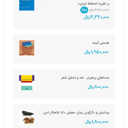
بر نظریه انحطاط ایران»
4,800,000 ريال
%10
4,320,000 ريال
هستی آیینه
1,950,000 ريال
صداهای پرشورتر : نقد و تحلیل شعر
800,000 ريال
پیدایش و دگرگونی رمان: معرفی 120 شاهکار ادبی
1,800,000 ريال