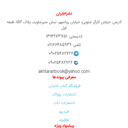
نشراختران
آدرس: خیابان کارگر جنوبی، خیابان روانمهر، نبش منیرجاوید، پلاک 152، طبقه
اول
کدپستی: 1314973751
تلفن: 02166485939
09025482726
09025482726
akhtaranbook@yahoo.com
معرفی پیوندها
فروشگاه کتاب اختران
انتشارات پژواک
انتشارات دات
فیدیبو
طاقچه
پیشنهاد ویژه