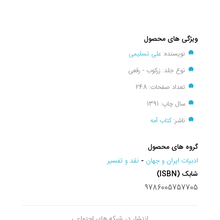
ویژگی های محصول
نویسنده:
علی تسلیمی
نوع جلد: زرکوب - رقعی
تعداد صفحات: 248
سال چاپ: 1391
ناشر:
کتاب آمه
گروه های محصول
ادبيات ايران و جهان
-
نقد و تفسير
شابک (ISBN)
9786005757705
انتشار در شبکه های اجتماعی