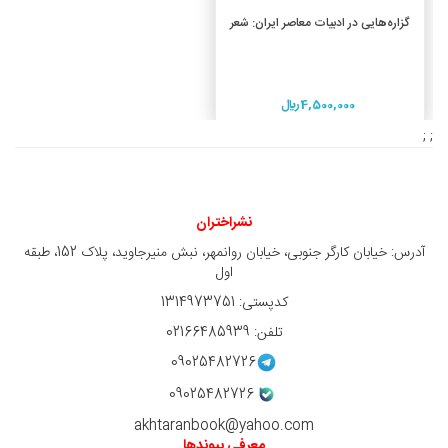
افزودن به سبد خرید
گزاره‌هایی در ادبیات معاصر ایران: شعر
4,500,000 ريال
; ;
نشراختران
آدرس: خیابان کارگر جنوبی، خیابان روانمهر، نبش منیرجاوید، پلاک 152، طبقه
اول
کدپستی: 1314973751
تلفن: 02166485939
09025482726
09025482726
akhtaranbook@yahoo.com
معرفی پیوندها