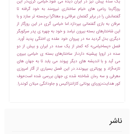
یک سده پیش نیز در ایران دیده می شود.خیامی گری،در این
روزگار،با رباعی های خیام ساختاری نیرومند به خود گرفته تا
گفتمانش را در برابر گفتمان عرفانی و معناگرا برجسته تر سازد و با
عرفان به بازی گفتمانی بپردازد.اما خیامی گری در این روزگار از
این شاختارهای بسته بیرون نیامد و خود به چهره ی پدر سرکوبگر
دیگری بدل گردید مه در پیروان خود عقده ی اختگی پدید آورد.
فصل «پساخیامی» که کمتر از یک سده در ایران و بیش از دو
سده در اروپا پیشینه دارد،از ساختارهای بسته ی خیامی بیرون
می آید و با اندیشه های دیگر پیوند می یابد تا به جهان های
تازه،؛آزاد و پویاتری بپیوندد.در این فصل بسیاری از آثار امروزی
معرفی و سه رمان شناخته شده ی جهان بررسی شده است؛بوف
کور هدایت،زوربای یونانی کازانتزاکیس و جاودانگی میلان کوندرا.
ناشر