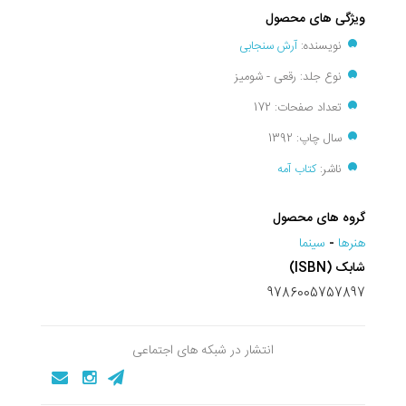
ویژگی های محصول
نویسنده:
آرش سنجابی
نوع جلد: رقعی - شومیز
تعداد صفحات: 172
سال چاپ: 1392
ناشر:
کتاب آمه
گروه های محصول
هنرها
-
سينما
شابک (ISBN)
9786005757897
انتشار در شبکه های اجتماعی