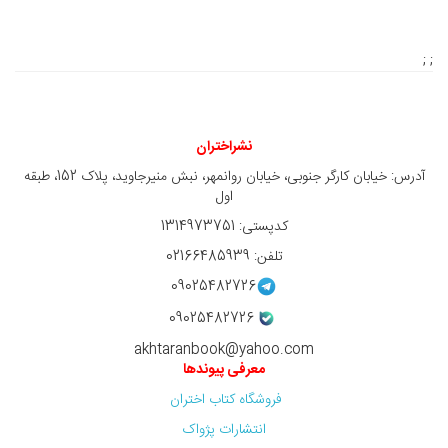
; ;
نشراختران
آدرس: خیابان کارگر جنوبی، خیابان روانمهر، نبش منیرجاوید، پلاک 152، طبقه
اول
کدپستی: 1314973751
تلفن: 02166485939
09025482726
09025482726
akhtaranbook@yahoo.com
معرفی پیوندها
فروشگاه کتاب اختران
انتشارات پژواک