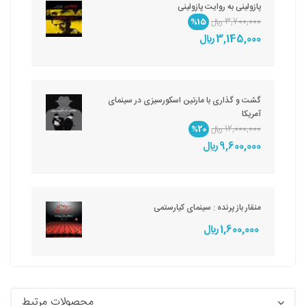
پازولینی به روایت پازولینی
3,700,000 ريال
%15
3,145,000 ريال
گشت و گذاری با مارتین اسکورسیزی در سینمای
آمریکا
12,000,000 ريال
%20
9,600,000 ريال
منقار باز پرنده : سینمای کیارستمی
1,600,000 ريال
محصولات مرتبط