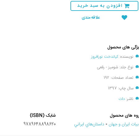
افزودن به سبد خرید
علاقه مندی
ژگی های محصول
نویسنده:
کیاندخت نورافروز
نوع جلد: شومیز - رقعی
تعداد صفحات: 192
سال چاپ: 1397
ناشر:
دات
وه های محصول
شابک (ISBN)
بيات ايران و جهان
-
داستان‌هاي ايراني
9789648898620