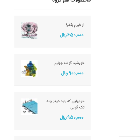
محصولات هم گروه
از خیرم بگذر!
650,000 ريال
خورشید گوشه چهارم
900,000 ريال
خوابهایی که باید دید: چند
تک گویی
950,000 ريال