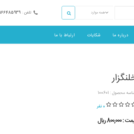
تلفن :
2166485939
همه موارد
درباره ما
شکایات
ارتباط با ما
لنگزار
اسه محصول : 100601
0 نفر
 : 800,000 ريال