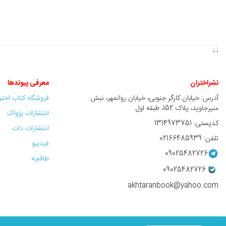
; ;
نشراختران
معرفی پیوندها
آدرس: خیابان کارگر جنوبی، خیابان روانمهر، نبش
فروشگاه کتاب اخت
منیرجاوید، پلاک 152، طبقه اول
انتشارات پژواک
کدپستی: 1314973751
انتشارات دات
تلفن: 02166485939
فیدیبو
09025482726
طاقچه
09025482726
akhtaranbook@yahoo.com