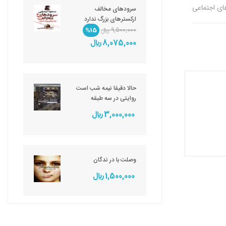
های اجتماعی
سرودهای مخالف
ارکسترهای بزرگ ندارد
9,500,000 ريال
%15
8,075,000 ريال
حالا دقیقا نیمه شب است
روایتی در سه طبقه
3,000,000 ريال
وصلت با در ندگان
1,500,000 ريال