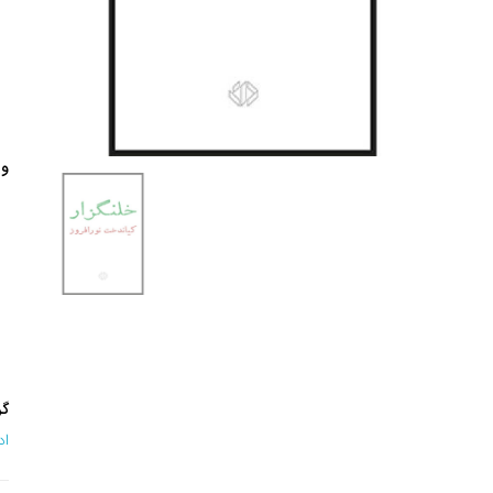
وی
گر
اد