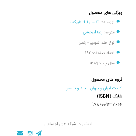
ویژگی های محصول
نویسنده:
آلکسی آ. استاریکف
مترجم:
رضا آذرخشی
نوع جلد: شومیز - رقعی
تعداد صفحات: 182
سال چاپ: 1389
گروه های محصول
ادبيات ايران و جهان
-
نقد و تفسير
شابک (ISBN)
9786009137664
انتشار در شبکه های اجتماعی