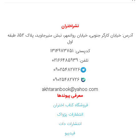
نشراختران
آدرس: خیابان کارگر جنوبی، خیابان روانمهر، نبش منیرجاوید، پلاک 152، طبقه
اول
کدپستی: 1314973751
تلفن: 02166485939
09025482726
09025482726
akhtaranbook@yahoo.com
معرفی پیوندها
فروشگاه کتاب اختران
انتشارات پژواک
انتشارات دات
فیدیبو