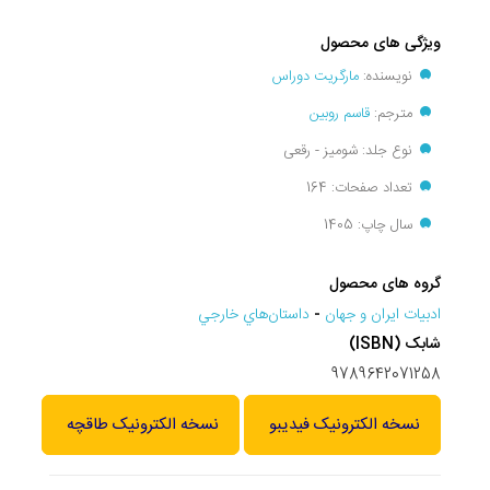
ویژگی های محصول
نویسنده:
مارگریت دوراس
مترجم:
قاسم روبین
نوع جلد: شومیز - رقعی
تعداد صفحات: 164
سال چاپ: 1405
گروه های محصول
ادبيات ايران و جهان
-
داستان‌هاي خارجي
شابک (ISBN)
9789642071258
نسخه الکترونیک فیدیبو
نسخه الکترونیک طاقچه