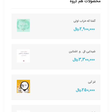
محصولات هم گروه
گفتا که خراب اولی
2,900,000 ريال
شیدایی لل . و. اشتاین
3,300,000 ريال
لنز آبی
250,000 ريال