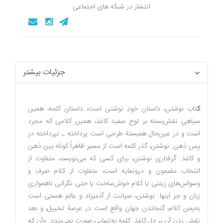
انتشار در شبکه های اجتماعی
جزئیات بیشتر
ک
تاب نوشتن، داستان خودِ نوشتن است، داستان كلمه، همين
سياهىِ نقش‌بسته بر لوح سفيد كاغذ، همين كلامى كه مجرد
است و در عين‌حال همبستة طرحى است پرداخته ـ نپرداخته در
پس ذهن. نوشتن، گذر كلمه است از مسير ظاهراً كوتاه بين ذهن
و كاغذ. گرفتارى نوشتن، براى كسى كه مى‌نويسد، متفاوت از
انتخاب مضمون و درونمايه است، متفاوت از كلام صرف و
وسواس‌هاى زينتى يا كلام خوش‌ساخت يا حتى نگرانى ناهموارى
زبان و جز اينها. نوشتن، صيانت از آدميزاد و عالم هستى است
به‌يمن كلام، گنجاندن جهان واقع است در عرصة تخييل، و بعد
نقش زدن آن بر دل كاغذ. كلمه به‌تنهايى صورت نمى‌بندد. «آن كه