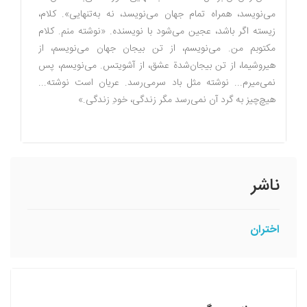
مى‌نويسد، همراه تمام جهان مى‌نويسد، نه به‌تنهايى». كلام،
زيسته اگر باشد، عجين مى‌شود با نويسنده. «نوشته منم. كلام
مكتوبم من. مى‌نويسم، از تن بيجان جهان مى‌نويسم، از
هيروشيما، از تن بيجان‌شدة عشق، از آشويتس. مى‌نويسم، پس
نمى‌ميرم... نوشته مثل باد سرمى‌رسد. عريان است نوشته...
هيچ‌چيز به گرد آن نمى‌رسد مگر زندگى، خودِ زندگى.»
ناشر
اختران