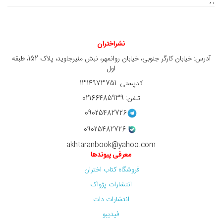
; ;
نشراختران
آدرس: خیابان کارگر جنوبی، خیابان روانمهر، نبش منیرجاوید، پلاک 152، طبقه
اول
کدپستی: 1314973751
تلفن: 02166485939
09025482726
09025482726
akhtaranbook@yahoo.com
معرفی پیوندها
فروشگاه کتاب اختران
انتشارات پژواک
انتشارات دات
فیدیبو