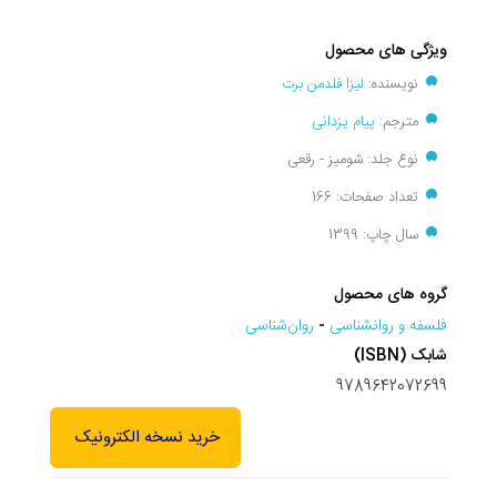
ویژگی های محصول
نویسنده:
لیزا فلدمن برت
مترجم:
پیام یزدانی
نوع جلد: شومیز - رقعی
تعداد صفحات: 166
سال چاپ: 1399
گروه های محصول
فلسفه و روانشناسی
-
روان‌شناسی
شابک (ISBN)
9789642072699
خرید نسخه الکترونیک