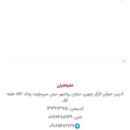
; ;
نشراختران
آدرس: خیابان کارگر جنوبی، خیابان روانمهر، نبش منیرجاوید، پلاک 152، طبقه
اول
کدپستی: 1314973751
تلفن: 02166485939
09025482726