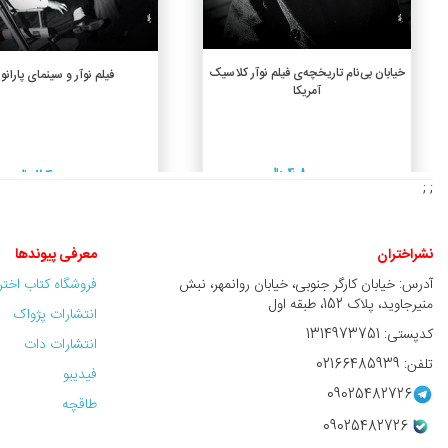
افزودن به سبد خرید
افزودن به سبد خرید
خیابان بی‌نام تاریخچه‌ی فیلم نوآر کلاسیک
فیلم نوآر و سینمای پارانوی
آمریکا
4,800,000 ريال
2,400,000 ريال
; ;
نشراختران
معرفی پیوندها
آدرس: خیابان کارگر جنوبی، خیابان روانمهر، نبش
فروشگاه کتاب اخت
منیرجاوید، پلاک 152، طبقه اول
انتشارات پژواک
کدپستی: 1314973751
انتشارات دات
تلفن: 02166485939
فیدیبو
09025482726
طاقچه
09025482726