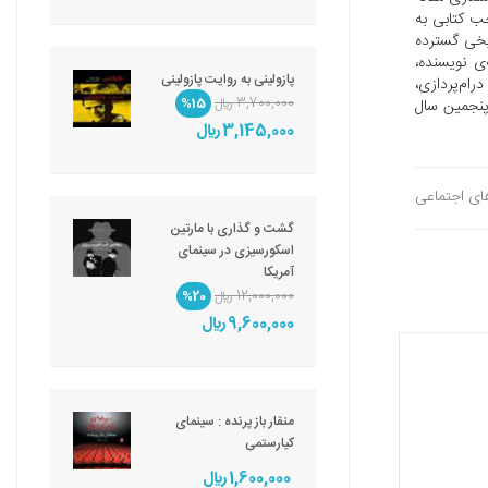
 کتابی‌ به‌
یخی‌ گسترده‌
ی‌ نویسنده‌،
پازولینی به روایت پازولینی
رام‌پردازی‌،
3,700,000 ريال
%15
 پنجمین سال
3,145,000 ريال
های اجتماعی
گشت و گذاری با مارتین
اسکورسیزی در سینمای
آمریکا
12,000,000 ريال
%20
9,600,000 ريال
منقار باز پرنده : سینمای
کیارستمی
1,600,000 ريال