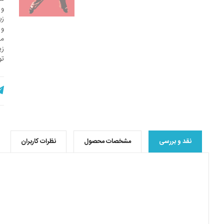
و 
زب
و 
مق
زی
تو
نقد و بررسی
مشخصات محصول
نظرات کاربران