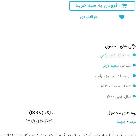
افزودن به سبد خرید
علاقه مندی
ژگی های محصول
نویسنده:
تیم درکس
مترجم:
سعید دژفر
نوع جلد: شومیز - رقعی
تعداد صفحات: 152
سال چاپ: 1400
وه های محصول
شابک (ISBN)
رها
-
سينما
9789642070190
شهری‌ کین پُرافتخارترین‌ اثر در تاریخ‌ نقد فیلم‌ است‌. ‌ حدود سی‌ کتاب‌ و تعدادِ بی‌ش