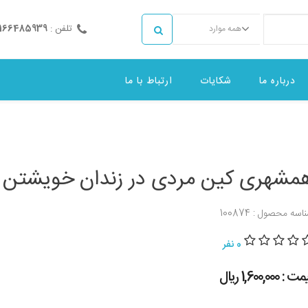
تلفن :
2166485939
همه موارد
درباره ما
شکایات
ارتباط با ما
مشهری کین مردی در زندان خویشتن
اسه محصول : 100874
0 نفر
 : 1,600,000 ريال