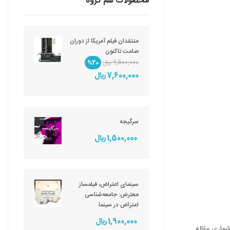
محصولات هم گروه
منتقدان فیلم آمریکا از دوران
صامت تاکنون
9,500,000 ريال
%20
7,600,000 ريال
سرگیجه
1,500,000 ريال
سینمای اعتراض، فیلمساز
معترض: جامعه‌شناسی
اعتراض در سینما
1,900,000 ريال
ماری‌ مقاله‌