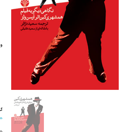
وی
گر
هن
هم