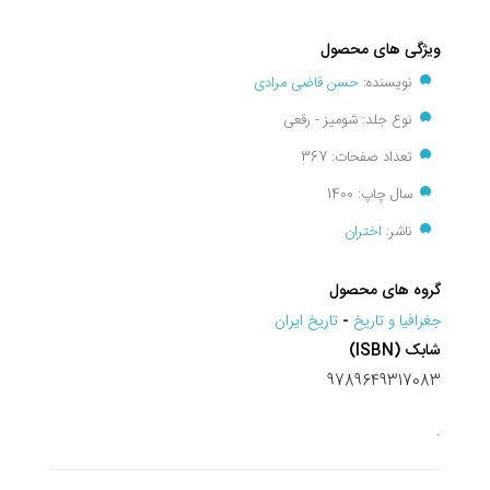
ویژگی های محصول
نویسنده:
حسن قاضی مرادی
نوع جلد: شومیز - رقعی
تعداد صفحات: 367
سال چاپ: 1400
ناشر:
اختران
گروه های محصول
جغرافيا و تاريخ
-
تاریخ ایران
شابک (ISBN)
9789649317083
.