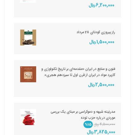
6,200,000 ريال
راز پیروزی کودتای 28 مرداد
1,500,000 ريال
فنون و منابع در ایران «مقدمه‌ای بر تاریخ تکنولوژی و
کاربرد مواد در ایران از قرن اول تا سیزدهم هجری»
2,500,000 ريال
مدرنیته شبهه و دموکراسی بر مبنای یک بررسی
موردی در باره حزب توده
4,500,000 ريال
%15
3,825,000 ريال