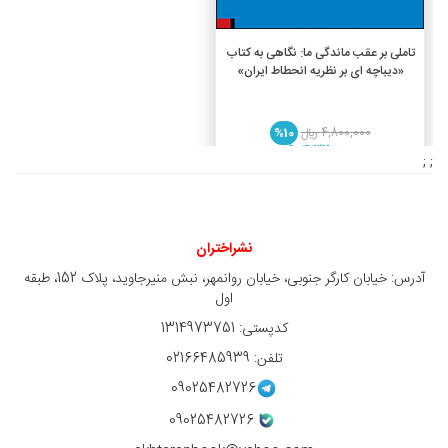
افزودن به سبد خرید
تاملی بر عقب ماندگی ما: نگاهی به کتاب
«دیباچه ای بر نظریه انحطاط ایران»
4,800,000 ريال
%10
4,320,000 ريال
; ;
نشراختران
آدرس: خیابان کارگر جنوبی، خیابان روانمهر، نبش منیرجاوید، پلاک 152، طبقه
اول
کدپستی: 1314973751
تلفن: 02166485939
09025482726
09025482726