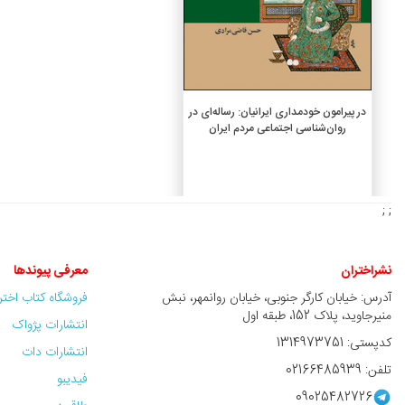
افزودن به سبد خرید
در پیرامون خودمداری ایرانیان: رساله‌ای در
روان‌شناسی اجتماعی مردم ایران
3,300,000 ريال
; ;
نشراختران
معرفی پیوندها
آدرس: خیابان کارگر جنوبی، خیابان روانمهر، نبش
فروشگاه کتاب اخت
منیرجاوید، پلاک 152، طبقه اول
انتشارات پژواک
کدپستی: 1314973751
انتشارات دات
تلفن: 02166485939
فیدیبو
09025482726