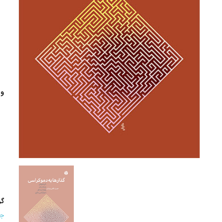
وی
گر
جغ