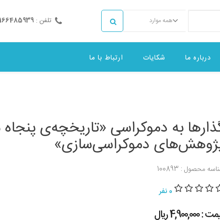
تلفن :
2166485939
همه موارد
درباره ما
شکایات
ارتباط با ما
ذارها به دموکراسی «تاریخچه‌ی پنجاه 
ژوهش‌های دموکراسی‌سازی»
اسه محصول : 100893
0 نفر
 : 4,900,000 ريال