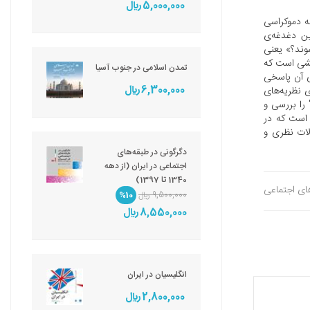
5,000,000 ريال
که دموکراسی
ین دغدغه‌ی
وند؟» یعنی
سشی است که
تمدن اسلامی در جنوب آسیا
ی آن پاسخی
6,300,000 ريال
 نظریه‌های
را بررسی و
ی است که در
لات نظری و
دگرگونی در طبقه‌های
اجتماعی در ایران (از دهه
1340 تا 1397)
های اجتماعی
9,500,000 ريال
%10
8,550,000 ريال
انگلیسیان در ایران
2,800,000 ريال