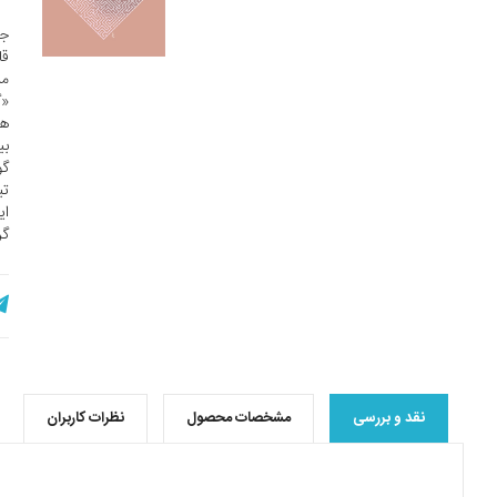
جه
قا
مر
«گ
هر
بی
گو
تب
ای
گر
نقد و بررسی
مشخصات محصول
نظرات کاربران