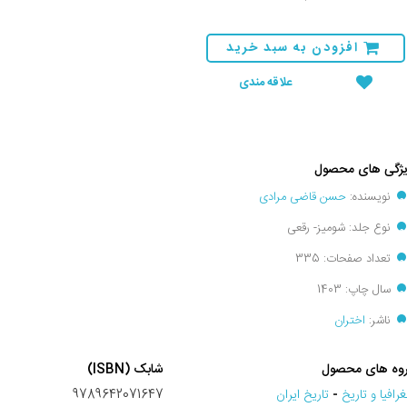
افزودن به سبد خرید
علاقه مندی
ژگی های محصول
نویسنده:
حسن قاضی مرادی
نوع جلد: شومیز- رقعی
تعداد صفحات: 335
سال چاپ: 1403
ناشر:
اختران
وه های محصول
شابک (ISBN)
رافيا و تاريخ
-
تاریخ ایران
9789642071647