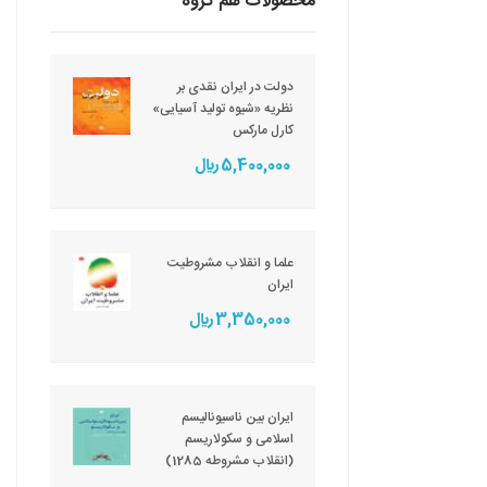
محصولات هم گروه
دولت در ایران نقدی بر
نظریه «شیوه تولید آسیایی»
کارل مارکس
5,400,000 ريال
علما و انقلاب مشروطیت
ایران
3,350,000 ريال
ایران بین ناسیونالیسم
اسلامی و سکولاریسم
(انقلاب مشروطه 1285)