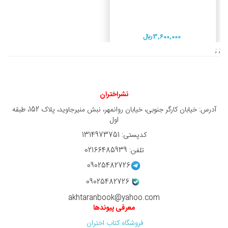
3,600,000 ريال
; ;
نشراختران
آدرس: خیابان کارگر جنوبی، خیابان روانمهر، نبش منیرجاوید، پلاک 152، طبقه
اول
کدپستی: 1314973751
تلفن: 02166485939
09025482726
09025482726
akhtaranbook@yahoo.com
معرفی پیوندها
فروشگاه کتاب اختران