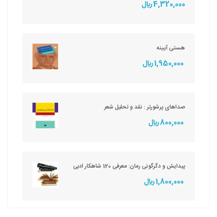
4,320,000 ريال
هستی آیینه
1,950,000 ريال
صداهای پرشورتر : نقد و تحلیل شعر
800,000 ريال
پیدایش و دگرگونی رمان: معرفی 120 شاهکار ادبی
1,800,000 ريال