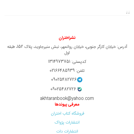
; ;
نشراختران
آدرس: خیابان کارگر جنوبی، خیابان روانمهر، نبش منیرجاوید، پلاک 152، طبقه
اول
کدپستی: 1314973751
تلفن: 02166485939
09025482726
09025482726
akhtaranbook@yahoo.com
معرفی پیوندها
فروشگاه کتاب اختران
انتشارات پژواک
انتشارات دات