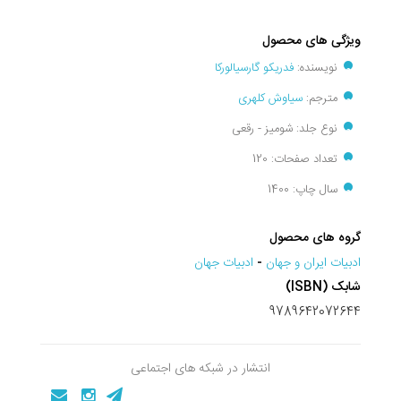
ویژگی های محصول
نویسنده:
فدریکو گارسیالورکا
مترجم:
سیاوش کلهری
نوع جلد: شومیز - رقعی
تعداد صفحات: 120
سال چاپ: 1400
گروه های محصول
ادبيات ايران و جهان
-
ادبيات جهان
شابک (ISBN)
9789642072644
انتشار در شبکه های اجتماعی