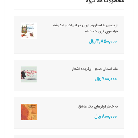
محصولات هم گروه
از تصویر تا اسطوره: ایران در ادبیات و اندیشه
فرانسوی قرن هجدهم
4,850,000 ريال
ماه آسمان صبح - برگزیده اشعار
900,000 ريال
به خاطر آوازهای یک عاشق
800,000 ريال