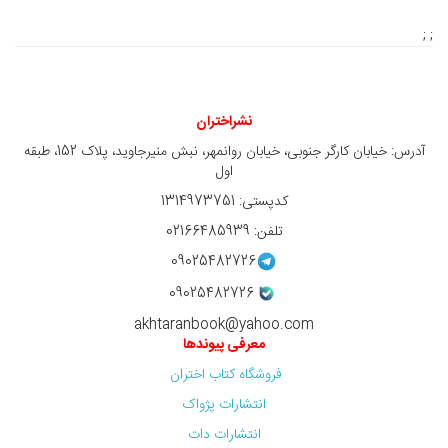
; ;
نشراختران
آدرس: خیابان کارگر جنوبی، خیابان روانمهر، نبش منیرجاوید، پلاک 152، طبقه
اول
کدپستی: 1314973751
تلفن: 02166485939
09025482726
09025482726
akhtaranbook@yahoo.com
معرفی پیوندها
فروشگاه کتاب اختران
انتشارات پژواک
انتشارات دات