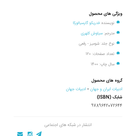
ویژگی های محصول
نویسنده:
فدریکو گارسیالورکا
مترجم:
سیاوش کلهری
نوع جلد: شومیز - رقعی
تعداد صفحات: 120
سال چاپ: 1400
گروه های محصول
ادبيات ايران و جهان
-
ادبيات جهان
شابک (ISBN)
9789642072644
انتشار در شبکه های اجتماعی