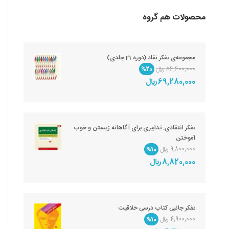
محصولات هم گروه
مجموعه‌ی تفکر نقاد (دوره 21 جلدی)
86,600,000 ريال
%20
69,280,000 ريال
تفکر انتقادی: تدابیری برای آگاهانه زیستن و خوب
آموختن
9,800,000 ريال
%10
8,820,000 ريال
تفکر جانبی کتاب درسی خلاقیت
4,900,000 ريال
%10