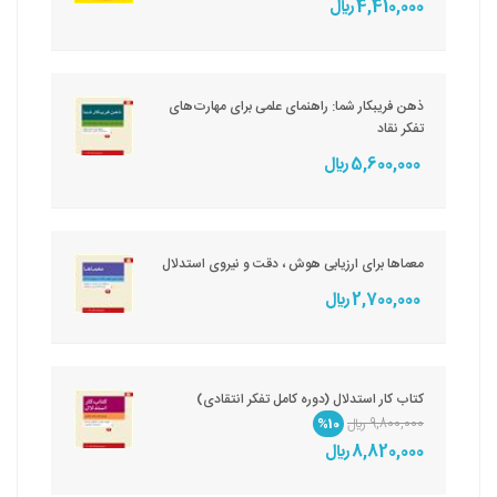
4,410,000 ريال
ذهن فریبکار شما: راهنمای علمی برای مهارت‌های
تفکر نقاد
5,600,000 ريال
معماها برای ارزیابی هوش ، دقت و نیروی استدلال
2,700,000 ريال
کتاب کار استدلال (دوره کامل تفکر انتقادی)
9,800,000 ريال
%10
8,820,000 ريال