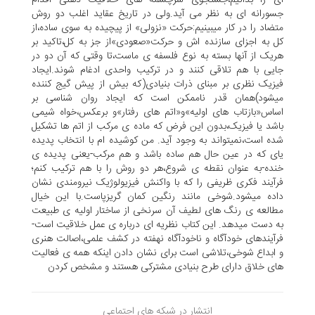
جسورانه ای به نظر می آید.ولی در تاریخ عقاید اغلب دو روش
متضاد را در کار میبینیم:حرکت «نزولی» از پیچیده به سوی ساده،از
کل به اجزای سازنده اش و حرکت«صعودی»از جز به کل،تاکید بر
هریک از آنها بسته به نوع فلسفه ی ماست،تا وقتی که آن دو در
جایی با هم تلاقی کنند و در ترکیب واحدی ادغام شوند.ایجاد
فیزیک نظری بر مبنای ذرات بنیادی(که بیش از پیش گیج کننده
میشود)همان قدر ناممکن است که ایجاد روان شناسی بر
اساس«بازتاب های اولیه»و«اتم های رفتار»و برعکس،خواه شیمی
باشد یا فیزیک،بدون این فرض که ماده ی مرکب از اتم ها تشکیل
شده است،نمیتواند به وجود آید. من کوشیده ام با انتخاب پدیده
یای که در عین حال هم ساده باشد و هم مرکب-یعنی پدیده ی
خنده-به عنوان نقطه ی شروع،هر دو روش را با هم ترکیب کنم؛
فرآیند فکری ظریفی را که با واکنش فیزیولوژیک نیرومندی نشان
داده میشود.شوخی مانند رنگین کمان گریزپاست.با این خیال
مطالعه ی رنگ های لطیف آن سرنخی از ساختار اولیه ی طبیعت
به دست میدهد. این کتاب نظریه ای درباره ی عمل خلاقیت است-
فرآیندهای خودآگاه و ناخودآگاه نهفته در کشف علمی،اصالت هنری
و ابداع شوخی،تلاشی است برای نشان دادن اینکه همه ی فعالیت
های خلاق دارای طرح بنیادی مشترکی هستند و مشخص کردن
انتشار در شبکه های اجتماعی