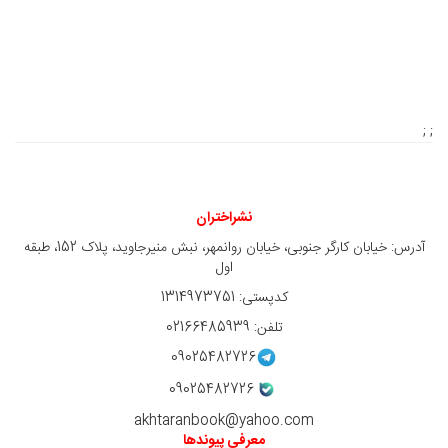
; ;
نشراختران
آدرس: خیابان کارگر جنوبی، خیابان روانمهر، نبش منیرجاوید، پلاک 152، طبقه
اول
کدپستی: 1314973751
تلفن: 02166485939
09025482726
09025482726
akhtaranbook@yahoo.com
معرفی پیوندها