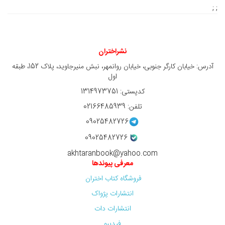
9,450,000 ريال
; ;
نشراختران
آدرس: خیابان کارگر جنوبی، خیابان روانمهر، نبش منیرجاوید، پلاک 152، طبقه
اول
کدپستی: 1314973751
تلفن: 02166485939
09025482726
09025482726
akhtaranbook@yahoo.com
معرفی پیوندها
فروشگاه کتاب اختران
انتشارات پژواک
انتشارات دات
فیدیبو