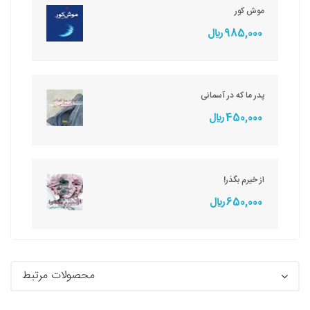
موش کور
985,000 ريال
پدر ما که در آسمانی
450,000 ريال
از خیرم بگذر!
650,000 ريال
محصولات مرتبط