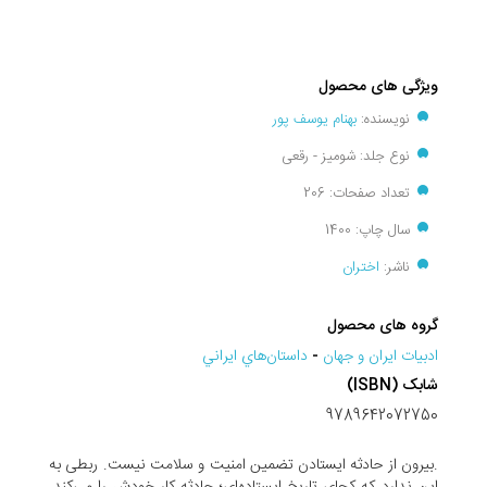
ویژگی های محصول
نویسنده:
بهنام یوسف پور
نوع جلد: شومیز - رقعی
تعداد صفحات: 206
سال چاپ: 1400
ناشر:
اختران
گروه های محصول
ادبيات ايران و جهان
-
داستان‌هاي ايراني
شابک (ISBN)
9789642072750
.بیرون از حادثه ایستادن تضمین امنیت و سلامت نیست. ربطی به
این ندارد که کجای تاریخ ایستاده‌ای؛ حادثه کار خودش را می‌کند.