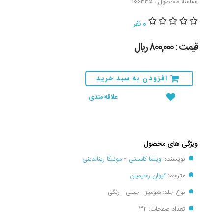
شناسه محصول : 100445
0 نفر
قیمت : 800,000 ريال
افزودن به سبد خرید
علاقه مندی
ویژگی های محصول
نویسنده:
ویلما کاستتی
-
مونیکا رینالدینی
مترجم:
کیوان رحیمیان
نوع جلد: شومیز - جیبی - رنگی
تعداد صفحات: 32