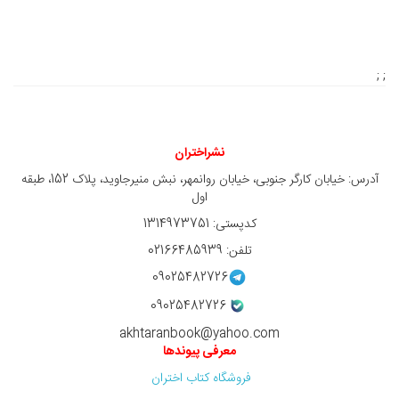
; ;
نشراختران
آدرس: خیابان کارگر جنوبی، خیابان روانمهر، نبش منیرجاوید، پلاک 152، طبقه
اول
کدپستی: 1314973751
تلفن: 02166485939
09025482726
09025482726
akhtaranbook@yahoo.com
معرفی پیوندها
فروشگاه کتاب اختران