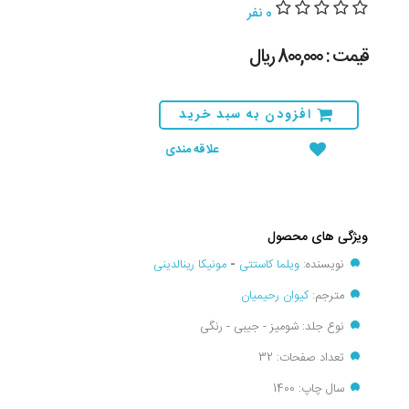
0 نفر
قیمت : 800,000 ريال
افزودن به سبد خرید
علاقه مندی
ویژگی های محصول
نویسنده:
ویلما کاستتی
-
مونیکا رینالدینی
مترجم:
کیوان رحیمیان
نوع جلد: شومیز - جیبی - رنگی
تعداد صفحات: 32
سال چاپ: 1400