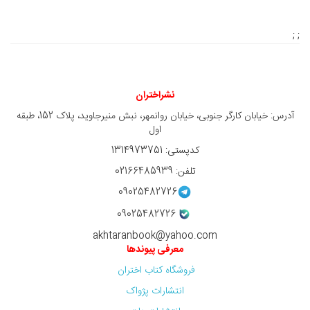
; ;
نشراختران
آدرس: خیابان کارگر جنوبی، خیابان روانمهر، نبش منیرجاوید، پلاک 152، طبقه
اول
کدپستی: 1314973751
تلفن: 02166485939
09025482726
09025482726
akhtaranbook@yahoo.com
معرفی پیوندها
فروشگاه کتاب اختران
انتشارات پژواک