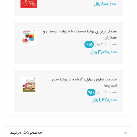
800,000 ريال
همدلی برقراری روابط صمیمانه با خانواده، دوستان و
همکاران
3,600,000 ريال
%15
3,060,000 ريال
مدیریت تعارض مهارتی گمشده در روابط میان
انسان‌ها
1,800,000 ريال
%10
1,620,000 ريال
محصولات مرتبط