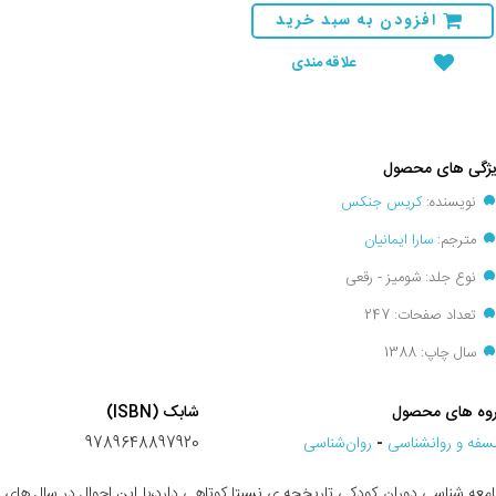
افزودن به سبد خرید
علاقه مندی
ژگی های محصول
نویسنده:
کریس جنکس
مترجم:
سارا ایمانیان
نوع جلد: شومیز - رقعی
تعداد صفحات: 247
سال چاپ: 1388
وه های محصول
شابک (ISBN)
سفه و روانشناسی
-
روان‌شناسی
9789648897920
معه شناسی دوران کودکی تاریخچه ی نسبتا کوتاهی دارد،با این احوال در سال های 