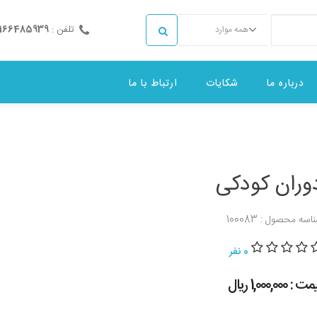
تلفن :
2166485939
همه موارد
درباره ما
شکایات
ارتباط با ما
وران کودکی
اسه محصول : 100083
0 نفر
 : 1,000,000 ريال