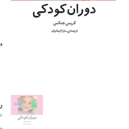
وی
گر
فل
جا