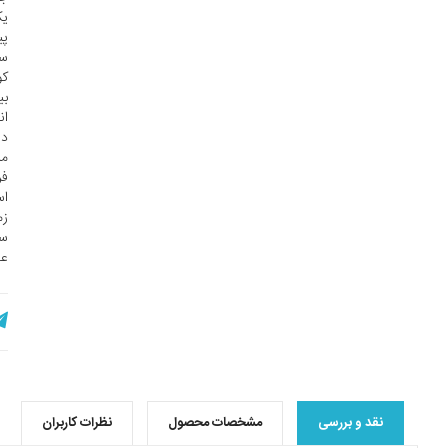
یک
پی
سر
کو
بی
ان
در
ما
فر
اس
زم
سا
عل
نقد و بررسی
مشخصات محصول
نظرات کاربران