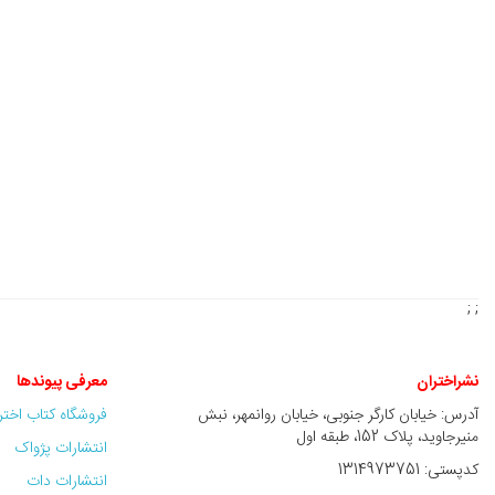
; ;
نشراختران
معرفی پیوندها
آدرس: خیابان کارگر جنوبی، خیابان روانمهر، نبش
فروشگاه کتاب اخت
منیرجاوید، پلاک 152، طبقه اول
انتشارات پژواک
کدپستی: 1314973751
انتشارات دات