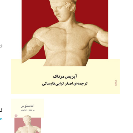
وی
گر
هن
.