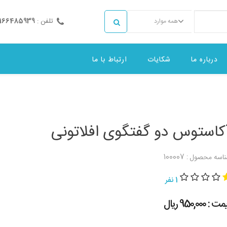
تلفن :
2166485939
همه موارد
درباره ما
شکایات
ارتباط با ما
کاستوس دو گفتگوی افلاتونی
اسه محصول : 100007
1 نفر
 : 950,000 ريال