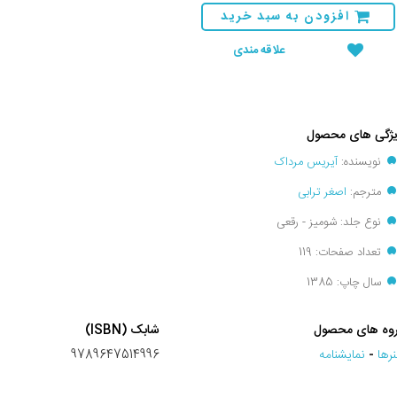
افزودن به سبد خرید
علاقه مندی
ژگی های محصول
نویسنده:
آیریس مرداک
مترجم:
اصغر ترابی
نوع جلد: شومیز - رقعی
تعداد صفحات: 119
سال چاپ: 1385
وه های محصول
شابک (ISBN)
رها
-
نمايشنامه
9789647514996