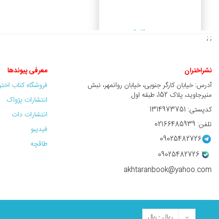
3,000,000 ريال
; ;
نشراختران
معرفی پیوندها
آدرس: خیابان کارگر جنوبی، خیابان روانمهر، نبش
فروشگاه کتاب اخت
منیرجاوید، پلاک 152، طبقه اول
انتشارات پژواک
کدپستی: 1314973751
انتشارات دات
تلفن: 02166485939
فیدیبو
09025482726
طاقچه
09025482726
akhtaranbook@yahoo.com