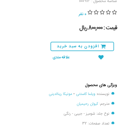
شناسه محصول : 100913
0 نفر
قیمت : 800,000 ريال
افزودن به سبد خرید
علاقه مندی
ویژگی های محصول
نویسنده:
ویلما کاستتی
-
مونیکا رینالدینی
مترجم:
کیوان رحیمیان
نوع جلد: شومیز - جیبی - رنگی
تعداد صفحات: 32