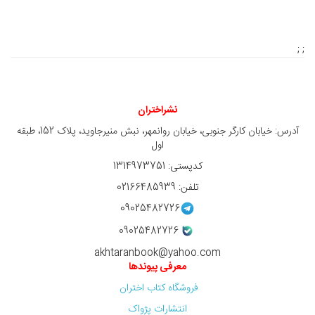
; ;
نشراختران
آدرس: خیابان کارگر جنوبی، خیابان روانمهر، نبش منیرجاوید، پلاک 152، طبقه
اول
کدپستی: 1314973751
تلفن: 02166485939
09025482726
09025482726
akhtaranbook@yahoo.com
معرفی پیوندها
فروشگاه کتاب اختران
انتشارات پژواک