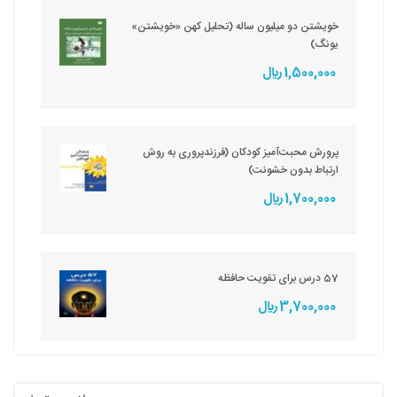
خویشتن دو میلیون ساله (تحلیل کهن «خویشتن»
یونگ)
1,500,000 ريال
پرورش محبت‌آمیز کودکان (فرزندپروری به روش
ارتباط بدون خشونت)
1,700,000 ريال
57 درس برای تقویت حافظه
3,700,000 ريال