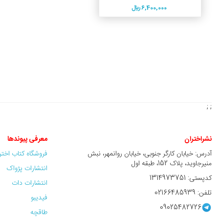
6,400,000 ريال
; ;
نشراختران
معرفی پیوندها
آدرس: خیابان کارگر جنوبی، خیابان روانمهر، نبش
فروشگاه کتاب اخت
منیرجاوید، پلاک 152، طبقه اول
انتشارات پژواک
کدپستی: 1314973751
انتشارات دات
تلفن: 02166485939
فیدیبو
09025482726
طاقچه