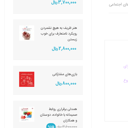
3,700,000 ريال
های اجتماعی
هنر ظریف به هیچ نشمردن
رویکرد نامتعارف برای خوب
زیستن
2,800,000 ريال
ای
بازی‌های مشارکتی
وع
800,000 ريال
همدلی برقراری روابط
صمیمانه با خانواده، دوستان
و همکاران
3,600,000 ريال
%15