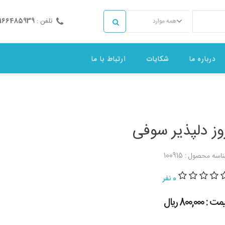
تلفن :
2166485939
همه موارد
درباره ما
شکایات
ارتباط با ما
وز دلپذیر سوفی
اسه محصول : 100915
0 نفر
 : 800,000 ريال