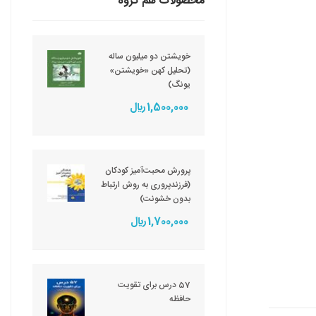
محصولات هم گروه
خویشتن دو میلیون ساله
(تحلیل کهن «خویشتن»
یونگ)
1,500,000 ريال
پرورش محبت‌آمیز کودکان
(فرزندپروری به روش ارتباط
بدون خشونت)
1,700,000 ريال
57 درس برای تقویت
حافظه