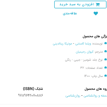
افزودن به سبد خرید
علاقه مندی
ژگی های محصول
نویسنده:
ویلما کاستتی
-
مونیکا رینالدینی
مترجم:
کیوان رحیمیان
نوع جلد: شومیز - جیبی - رنگی
تعداد صفحات: 32
سال چاپ: 1400
وه های محصول
شابک (ISBN)
سفه و روانشناسی
-
روان‌شناسی
9789642070886