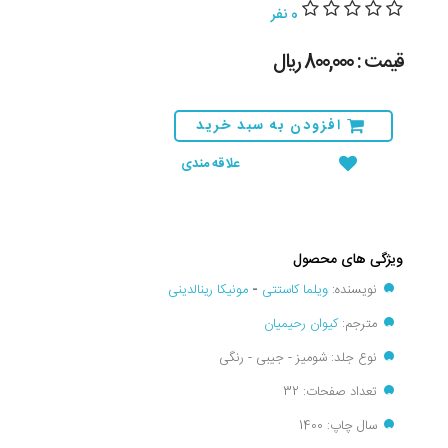
0 نفر
قیمت : 800,000 ريال
افزودن به سبد خرید
علاقه مندی
ویژگی های محصول
نویسنده:
ویلما کاستتی
-
مونیکا رینالدینی
مترجم:
کیوان رحیمیان
نوع جلد: شومیز - جیبی - رنگی
تعداد صفحات: 32
سال چاپ: 1400