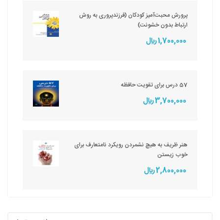
پرورش محبت‌آمیز کودکان (فرزندپروری به روش
ارتباط بدون خشونت)
1,700,000 ريال
57 درس برای تقویت حافظه
3,700,000 ريال
هنر ظریف به هیچ نشمردن رویکرد نامتعارف برای
خوب زیستن
2,800,000 ريال