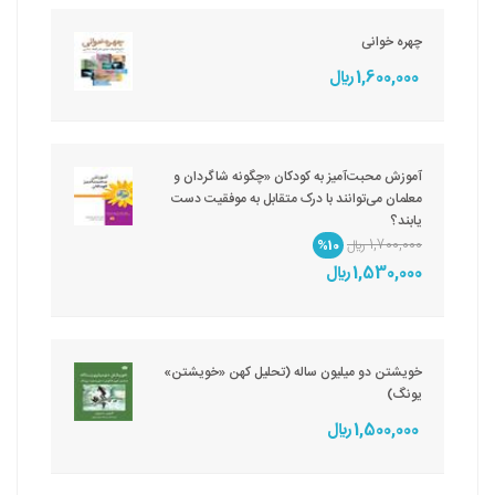
چهره خوانی
1,600,000 ريال
آموزش محبت‌آمیز به کودکان «چگونه شاگردان و
معلمان می‌توانند با درک متقابل به موفقیت دست
یابند؟
1,700,000 ريال
%10
1,530,000 ريال
خویشتن دو میلیون ساله (تحلیل کهن «خویشتن»
یونگ)
1,500,000 ريال