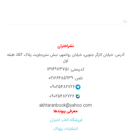
; ;
نشراختران
آدرس: خیابان کارگر جنوبی، خیابان روانمهر، نبش منیرجاوید، پلاک 152، طبقه
اول
کدپستی: 1314973751
تلفن: 02166485939
09025482726
09025482726
akhtaranbook@yahoo.com
معرفی پیوندها
فروشگاه کتاب اختران
انتشارات پژواک