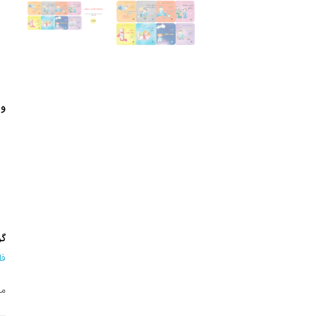
وی
گر
فل
مجم