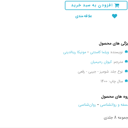
افزودن به سبد خرید
علاقه مندی
ژگی های محصول
نویسنده:
ویلما کاستتی
-
مونیکا رینالدینی
مترجم:
کیوان رحیمیان
نوع جلد: شومیز - جیبی - رقعی
سال چاپ: 1400
وه های محصول
سفه و روانشناسی
-
روان‌شناسی
وعه 8 جلدی