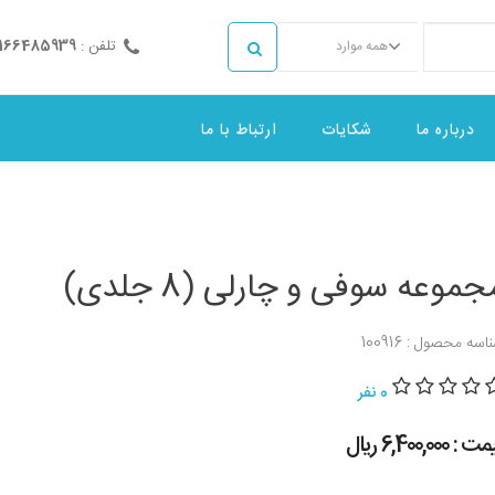
تلفن :
2166485939
همه موارد
درباره ما
شکایات
ارتباط با ما
جموعه سوفی و چارلی (8 جلدی)
اسه محصول : 100916
0 نفر
 : 6,400,000 ريال