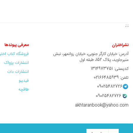
; ;
نشراختران
معرفی پیوندها
آدرس: خیابان کارگر جنوبی، خیابان روانمهر، نبش
فروشگاه کتاب اخت
منیرجاوید، پلاک 152، طبقه اول
انتشارات پژواک
کدپستی: 1314973751
انتشارات دات
تلفن: 02166485939
فیدیبو
09025482726
طاقچه
09025482726
akhtaranbook@yahoo.com