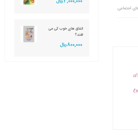
3,000,000 ريال
های اجتماعی
اتفاق های خوب کی می
افتد؟
800,000 ريال
ای
وع