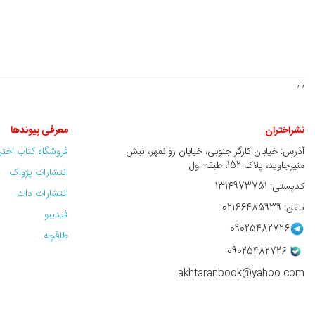
; ;
نشراختران
معرفی پیوندها
آدرس: خیابان کارگر جنوبی، خیابان روانمهر، نبش
فروشگاه کتاب اخت
منیرجاوید، پلاک 152، طبقه اول
انتشارات پژواک
کدپستی: 1314973751
انتشارات دات
تلفن: 02166485939
فیدیبو
09025482726
طاقچه
09025482726
akhtaranbook@yahoo.com