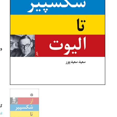
وی
گر
اد