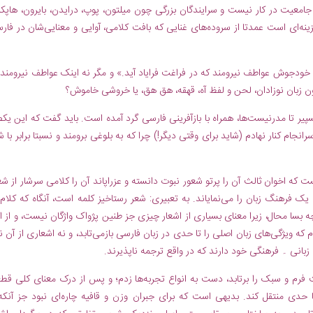
امعیت در کار نیست و سرایندگان بزرگی چون میلتون، پوپ، درايدن، بایرون، هاپکین
ینه‌ای است عمدتا از سروده‌های غنایی که بافت کلامی، آوایی و معنایی‌شان در فار
ن خودجوش عواطف نیرومند که در فراغت فرایاد آید.» و مگر نه اینک عواطف نیرومند 
 زبان نوزادان، لحن و لفظ آه، قهقه، هق هق، یا خروشی خاموش؟
یر تا مدرنیست‌ها، همراه با بازآفرینی فارسی گرد آمده است. باید گفت که این یک
م کنار نهادم (شاید برای وقتی دیگر!) چرا که به بلوغی برومند و نسبتا برابر با ش
 که اخوان ثالث آن را پرتو شعور نبوت دانسته و عزراپاند آن را کلامی سرشار از شع
 فرهنگ زبان را می‌نمایاند. به تعبیری: شعر رستاخیز کلمه است، آنگاه که کلام 
 بسا محال، زیرا معنای بسیاری از اشعار چیزی جز طنین پژواک واژگان نیست، و از ا
م که ویژگی‌های زبان اصلی را تا حدی در زبان فارسی بازمی‌تابد، و نه اشعاری از آن ن
زبانی ۔ فرهنگی خود دارند که در واقع ترجمه ناپذیرند.
 فرم و سبک را برتابد، دست به انواع تجربه‌ها زدم؛ و پس از درک معنای کلی قطع
 حدی منتقل کند. بدیهی است که برای جبران وزن و قافیه چاره‌ای نبود جز آنکه 