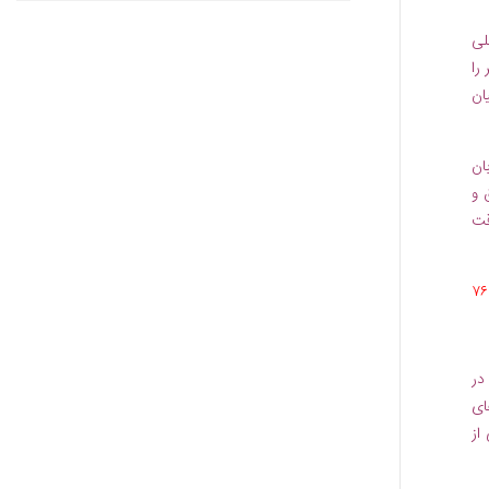
لی
را
ان
ان
 و
قت
در
ای
از