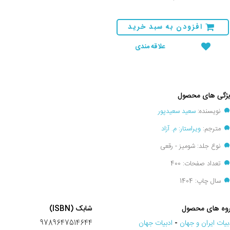
افزودن به سبد خرید
علاقه مندی
ژگی های محصول
نویسنده:
سعید سعیدپور
مترجم:
ویراستار: م. آزاد
نوع جلد: شومیز - رقعی
تعداد صفحات: 400
سال چاپ: 1404
وه های محصول
شابک (ISBN)
بيات ايران و جهان
-
ادبيات جهان
9789647514644