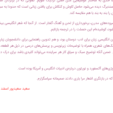
 حدی به ساختار موسیقایی متن اصلی نزدیک شویم. تفاوتی که در برگردان اشع
سندبرگ دیده می‌شود حاصل کاوش و کنکاش برای یافتن زبانی است که حدودا به س
ا بند به بند با هم مقایسه کند.
روده‌های مدرن، برخورداری از لحن و آهنگ گفتار است. از آنجا که شعر انگلیسی بیش
د، کوشیده‌ام این خصلت را در ترجمه بازتابم.
ان انگلیسی زبان برای ادب دوستان بود، و هم تدوین راهنمایی برای دانشجویان زبان
سبک‌های شعری، همراه با توضیحات زیرنویس و پرسش‌های درسی در ذیل هر قطعه، ک
د. ضمن آنکه توضیح سبک و سیاق کار هر سراینده می‌تواند کلیدی باشد برای درک دی
ژی‌های آکسفورد و نورتون درباره‌ی ادبیات انگلیس و آمریکا بوده است.
 که در بازنگری اشعار مرا یاری دادند صمیمانه سپاسگزارم.
سعید سعیدپور اسفند ۷۶