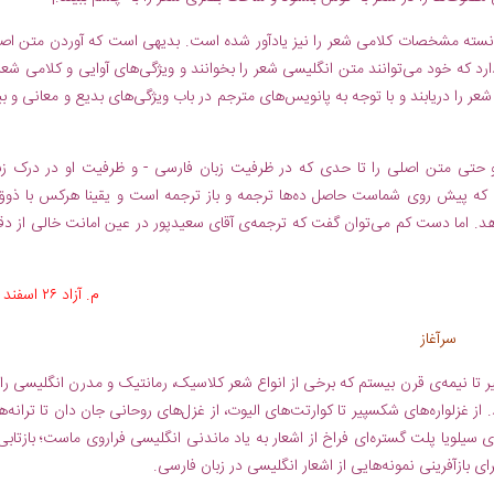
انسته مشخصات کلامی شعر را نیز یادآور شده است. بدیهی است که آوردن متن اص
رد که خود می‌توانند متن انگلیسی شعر را بخوانند و ویژگی‌های آوایی و کلامی شعر 
ر را دریابند و با توجه به پانویس‌های مترجم در باب ویژگی‌های بدیع و معانی و بی
 حتی متن اصلی را تا حدی که در ظرفیت زبان فارسی - و ظرفیت او در درک زب
که پیش روی شماست حاصل ده‌ها ترجمه و باز ترجمه است و يقينا هرکس با ذوق
د. اما دست کم می‌توان گفت که ترجمه‌ی آقای سعیدپور در عین امانت خالی از د
م. آزاد ۲۶ اسفند ۷۶
سرآغاز
تا نیمه‌ی قرن بیستم که برخی از انواع شعر کلاسیک، رمانتیک و مدرن انگلیسی را 
. از غزلواره‌های شکسپیر تا کوارتت‌های الیوت، از غزل‌های روحانی جان دان تا ترانه‌ه
سیلویا پلت گستره‌ای فراخ از اشعار به یاد ماندنی انگلیسی فراروی ماست؛ بازتابی 
ای بازآفرینی نمونه‌هایی از اشعار انگلیسی در زبان فارسی.