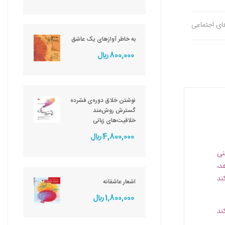
های اجتماعی
به خاطر آوازهای یک عاشق
800,000 ريال
نوشتن خلاق دوره‌ی فشرده
گسترش روش‌مند
خلاقیت‌های زبانی
4,800,000 ريال
نی
د،
ند
اشعار عاشقانه
1,800,000 ريال
ند