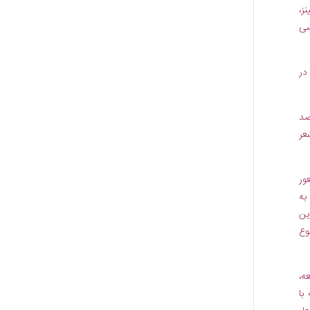
ز،
سی
در
صد
عر
ور
به
ین
وع
ه،
با