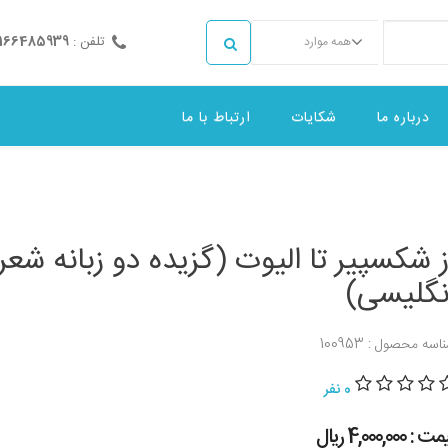
تلفن :
2166485939
همه موارد
درباره ما
شکایات
ارتباط با ما
ز شکسپیر تا الیوت (گزیده دو زبانه شعر
نگلیسی)
اسه محصول : 100953
0 نفر
 : 4,000,000 ريال