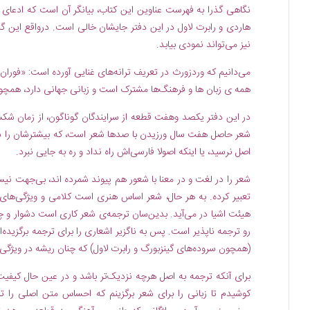
نگاهی گذرا به فهرست عناوین این کتاب، بیانگر آن است که ادعای ج
هاردی و رابرت لاول در این دفتر جایشان خالی است. درواقع این گز
نیز می‌تواند نمودی بیابد.
می‌دانیم که وردزورث در تعریف ترانه‌های غنایی آورده است: «فورا
همه ی زبان ها و فرهنگ‌ها مشترک است و زبانی جهانی دارد، همچون
در این دفتر يكصد وهفت قطعه از سرایندگان گوناگون، از زمان شکسپ
شعر حاصل هفت سال ورزیدن با صدها شعر است، که بیشترشان را سرانجا
اصل نرسید، یا اینکه اصولا فارسی‌اش راه نداد و ره به جایی نبرد.
شعر را در لغت و در معنا با شعور هم پیوند شمرده اند، بی‌جهت نیست
تعبیر کرده. به هر حال، شعر اساس هنری است کلامی و ویژگی‌های یک
هیئت اشیا در می‌آید. بدین‌سان ترجمه‌ی شعر کاری است دشوار و چه
رو ترجمه ناپذیر است. پس به ناگزیر اشعاری را برای ترجمه برگزیده‌ا
(همچون سروده‌های گینزبورگ و رابرت لاول) که چنان ریشه در ویژگی 
برای آنکه ترجمه به اصل هرچه نزدیک‌تر باشد و در عین حال کیفیت
کوشیدم تا زبانی را برای شعر برگزینم که احساس متن اصلی را تا