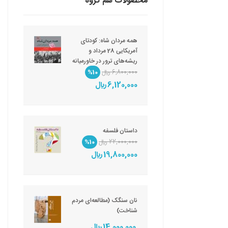
محصولات هم گروه
همه مردان شاه: کودتای
آمریکایی 28 مرداد و
ریشه‌های ترور در خاورمیانه
6,800,000 ريال
%10
6,120,000 ريال
داستان فلسفه
22,000,000 ريال
%10
19,800,000 ريال
نان سنگک (مطالعه‌ای مردم
شناخت)
14,000,000 ريال