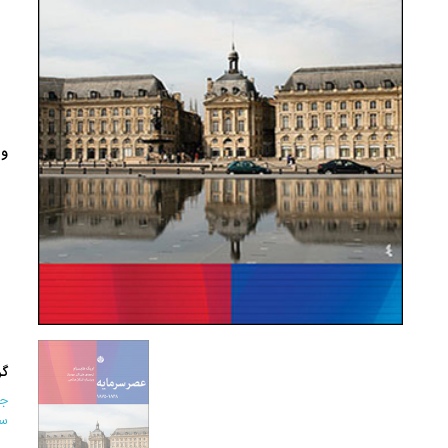
وی
گر
جغ
سا