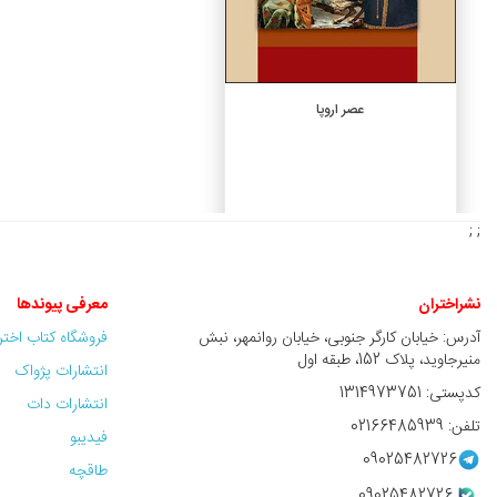
افزودن به سبد خرید
عصر اروپا
2,200,000 ريال
; ;
نشراختران
معرفی پیوندها
آدرس: خیابان کارگر جنوبی، خیابان روانمهر، نبش
فروشگاه کتاب اخت
منیرجاوید، پلاک 152، طبقه اول
انتشارات پژواک
کدپستی: 1314973751
انتشارات دات
تلفن: 02166485939
فیدیبو
09025482726
طاقچه
09025482726