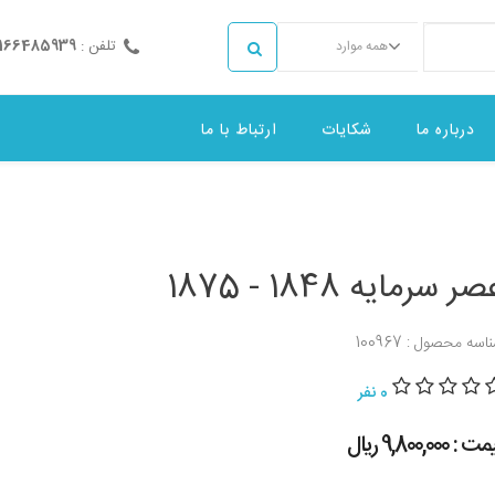
تلفن :
2166485939
همه موارد
درباره ما
شکایات
ارتباط با ما
ر سرمایه 1848 - 1875
اسه محصول : 100967
0 نفر
 : 9,800,000 ريال