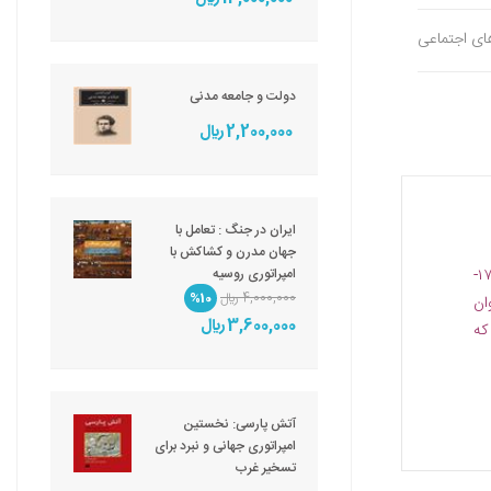
های اجتماعی
دولت و جامعه مدنی
2,200,000 ريال
ایران در جنگ : تعامل با
جهان مدرن و کشاکش با
عصر سرمایه، ۱۸۴۸- ۱۸۷۵ تاریخ بخش دیگری از «قرن طولانی نوزدهم» است که اریک هابسبام به‌طور جامع و فراگیر در دنباله‌‌ی کتاب "عصر انقلاب، ۱۷۸۹-
امپراتوری روسیه
4,000,000 ريال
%10
عنوان
3,600,000 ريال
که
آتش پارسی: نخستین
امپراتوری جهانی و نبرد برای
تسخیر غرب