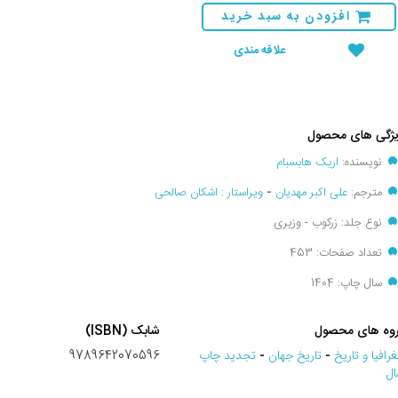
افزودن به سبد خرید
علاقه مندی
ژگی های محصول
نویسنده:
اریک هابسبام
مترجم:
علی اکبر مهدیان
-
ویراستار : اشکان صالحی
نوع جلد: زرکوب - وزیری
تعداد صفحات: 453
سال چاپ: 1404
وه های محصول
شابک (ISBN)
رافيا و تاريخ
-
تاريخ جهان
-
تجديد چاپ
9789642070596
ل