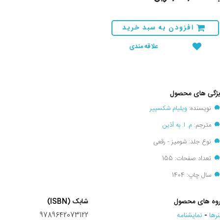
افزودن به سبد خرید
علاقه مندی
ژگی های محصول
نویسنده:
ویلیام شکسپیر
مترجم:
م. ا. به آذین
نوع جلد: شومیز - رقعی
تعداد صفحات: 155
سال چاپ: 1404
وه های محصول
شابک (ISBN)
رها
-
نمايشنامه
9789642073122