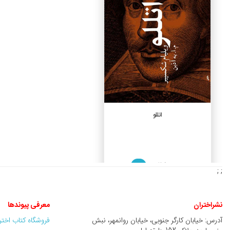
افزودن به سبد خرید
اتللو
2,500,000 ريال
%10
; ;
2,250,000 ريال
نشراختران
معرفی پیوندها
آدرس: خیابان کارگر جنوبی، خیابان روانمهر، نبش
فروشگاه کتاب اخت