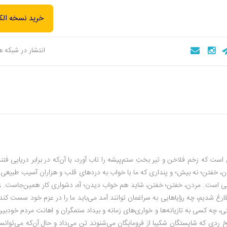
خرید نسخه الک
انتشار در شبکه 
ست که زخم فلاخن و تیر بختِ ستم‌پیشه را تاب آورد، یا آن‌که در برابر دریایى فتنه
دن، خفتن؛ نه بیش؛ و پندارى که ما با خواب به دردهاى قلب و هزاران آسیب طبیعى 
ست. مردن، خفتن؛ خفتن، شاید هم خواب دیدن؛ آه، دشوارى کار همین‌‌جاست. زی
ارغ شدیم، چه رؤیاهایى به سراغمان توانند آمد می‌باید ما را در عزم خود سست کند.
 چه کسى به تازیانه‌ها و خواری‌هاى زمانه و بیداد ستمگران و اهانت مردم خودبین
خ ردى که شایستگان شکیبا از فرومایگان می‌شنوند تن می‌داد و حال‌ آن‌که می‌توان