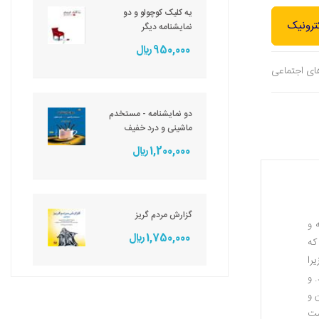
یه کلیک کوچولو و دو
ترونیک
نمایشنامه دیگر
950,000 ريال
های اجتماعی
دو نمایشنامه - مستخدم
ماشینی و درد خفیف
1,200,000 ريال
گزارش مردم گریز
 و
1,750,000 ريال
که
را
 و
 و
ست