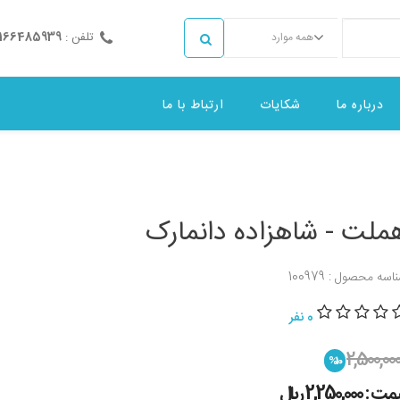
تلفن :
2166485939
همه موارد
درباره ما
شکایات
ارتباط با ما
ملت - شاهزاده دانمارک
اسه محصول : 100979
0 نفر
2,500,00
%10
 : 2,250,000 ريال