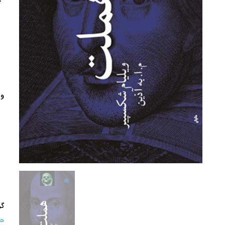
وی
گر
هن