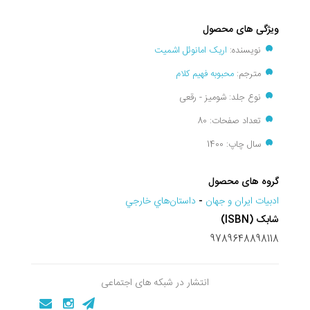
ویژگی های محصول
نویسنده:
اریک امانوئل اشمیت
مترجم:
محبوبه فهیم کلام
نوع جلد: شومیز - رقعی
تعداد صفحات: 80
سال چاپ: 1400
گروه های محصول
ادبيات ايران و جهان
-
داستان‌هاي خارجي
شابک (ISBN)
9789648898118
انتشار در شبکه های اجتماعی