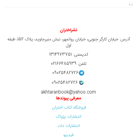
; ;
نشراختران
آدرس: خیابان کارگر جنوبی، خیابان روانمهر، نبش منیرجاوید، پلاک 152، طبقه
اول
کدپستی: 1314973751
تلفن: 02166485939
09025482726
09025482726
akhtaranbook@yahoo.com
معرفی پیوندها
فروشگاه کتاب اختران
انتشارات پژواک
انتشارات دات
فیدیبو