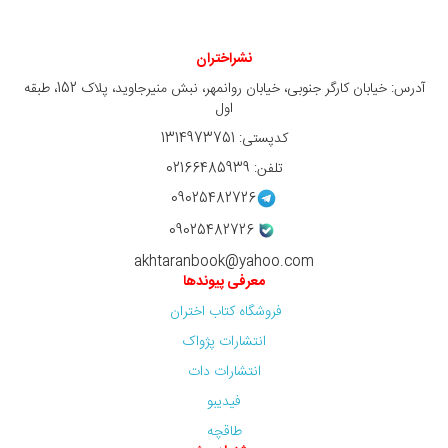
نشراختران
آدرس: خیابان کارگر جنوبی، خیابان روانمهر، نبش منیرجاوید، پلاک 152، طبقه
اول
کدپستی: 1314973751
تلفن: 02166485939
09025482726
09025482726
akhtaranbook@yahoo.com
معرفی پیوندها
فروشگاه کتاب اختران
انتشارات پژواک
انتشارات دات
فیدیبو
طاقچه