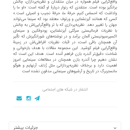
واقع‌گرایی فیلم همواره در میان منتقدان و نظریه‌پردازان، چالش
برانگیز بوده است. منتقدی که رنوار دربارۀ او گفته است: «او ما را
واداشت که احساس کنیم حرفۀ ما، حرفۀ نجیب و اصیلی است.»
کسی که همانند آیزنشتاین و ورتوف معتقد بود که سینما می‌تواند
جهان را تغییر دهد. نظریه‌پردازی که با تز واقع‌گرایی‌اش به چالش
با نظریات فرمالیستی سرگئی آیزنشتاین، پودوفکین و سینمای
اکسپرسیونیستی آلمان برآمد و در نوشته‌های شورانگیزش که تأثیر
آن همچنان باقی است، در اثبات نظریات افراطی‌اش در زمینۀ
واقع‌گرایی فیلم کوشید. این مجموعه مقالات با هدف بازخوانی و
شناخت دقیق‌تر آندره بازن فراهم آمده است. هدف این است که
نشان دهیم چرا آندره بازن همچنان در مطالعات سینمایی امروز
اهمیت دارد و برخلاف نظریه‌پردازانی مثل رُدلف آرنهایم و هوگو
مانستربرگ در تاریخ و آرشیوهای سینمایی مدفون نشده است
انتشار در شبکه های اجتماعی
جزئیات بیشتر