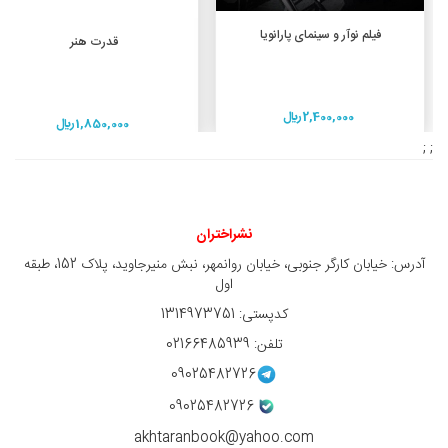
افزودن به سبد خرید
فیلم نوآر و سینمای پارانویا
افزودن به سبد خرید
قدرت هنر
2,400,000 ريال
1,850,000 ريال
; ;
نشراختران
آدرس: خیابان کارگر جنوبی، خیابان روانمهر، نبش منیرجاوید، پلاک 152، طبقه
اول
کدپستی: 1314973751
تلفن: 02166485939
09025482726
09025482726
akhtaranbook@yahoo.com