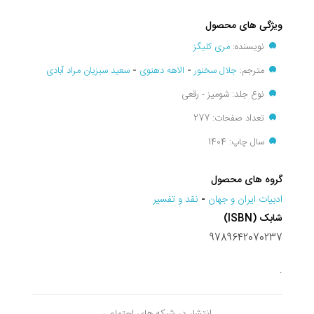
ویژگی های محصول
نویسنده:
مری کلیگز
مترجم:
جلال سخنور
-
الاهه دهنوی
-
سعید سبزیان مراد آبادی
نوع جلد: شومیز - رقعی
تعداد صفحات: 277
سال چاپ: 1404
گروه های محصول
ادبيات ايران و جهان
-
نقد و تفسير
شابک (ISBN)
9789642070237
.