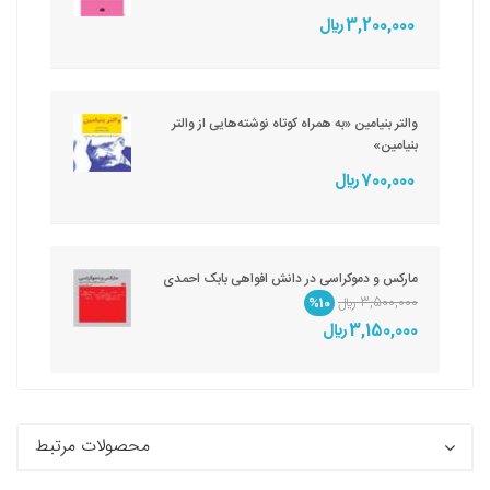
3,200,000 ريال
والتر بنیامین «به همراه کوتاه نوشته‌هایی از والتر
بنیامین»
700,000 ريال
مارکس و دموکراسی در دانش افواهی بابک احمدی
3,500,000 ريال
%10
3,150,000 ريال
محصولات مرتبط