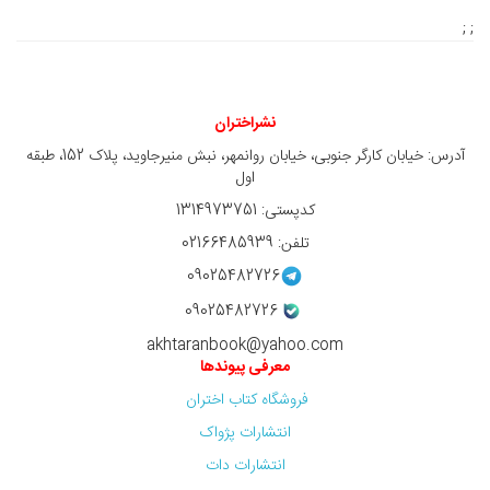
; ;
نشراختران
آدرس: خیابان کارگر جنوبی، خیابان روانمهر، نبش منیرجاوید، پلاک 152، طبقه
اول
کدپستی: 1314973751
تلفن: 02166485939
09025482726
09025482726
akhtaranbook@yahoo.com
معرفی پیوندها
فروشگاه کتاب اختران
انتشارات پژواک
انتشارات دات