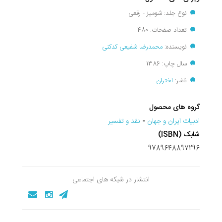
نوع جلد: شومیز - رقعی
تعداد صفحات: 480
نویسنده:
محمدرضا شفیعی کدکنی
سال چاپ: 1386
ناشر:
اختران
گروه های محصول
ادبيات ايران و جهان
-
نقد و تفسير
شابک (ISBN)
9789648897296
انتشار در شبکه های اجتماعی