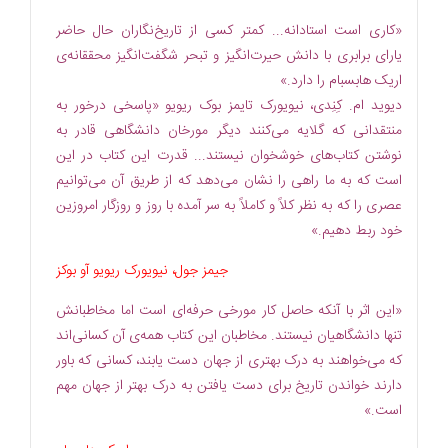
«کاری است استادانه... کمتر کسی از تاریخ‌نگاران حال حاضر
یارای برابری با دانش حیرت‌انگیز و تبحر شگفت‌انگیز محققانه‌ی
اریک هابسبام را دارد.»
دیوید ام. کِنِدی، نیویورک تایمز بوک ریویو «پاسخی درخور به
منتقدانی که گلایه می‌کنند دیگر مورخان دانشگاهی قادر به
نوشتن کتاب‌های خوشخوان نیستند... قدرت این کتاب در این
است که به ما راهی را نشان می‌دهد که از طریق آن می‌توانیم
عصری را که به نظر کلاً و کاملاً به سر آمده با روز و روزگار امروزین
خود ربط دهیم.»
جیمز جول، نیویورک ریویو آو بوکز
«این اثر با آنکه حاصل کار مورخی حرفه‌ای است اما مخاطبانش
تنها دانشگاهیان نیستند. مخاطبان این کتاب همه‌ی آن کسانی‌اند
که می‌خواهند به درک بهتری از جهان دست یابند، کسانی که باور
دارند خواندن تاریخ برای دست یافتن به درک بهتر از جهان مهم
است.»