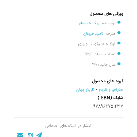
ویژگی های محصول
نویسنده:
اریک هابسبام
مترجم:
ناهید فروغان
نوع جلد: زرکوب - وزیری
تعداد صفحات: 526
سال چاپ: 1401
گروه های محصول
جغرافيا و تاريخ
-
تاريخ جهان
شابک (ISBN)
9789647514217
انتشار در شبکه های اجتماعی