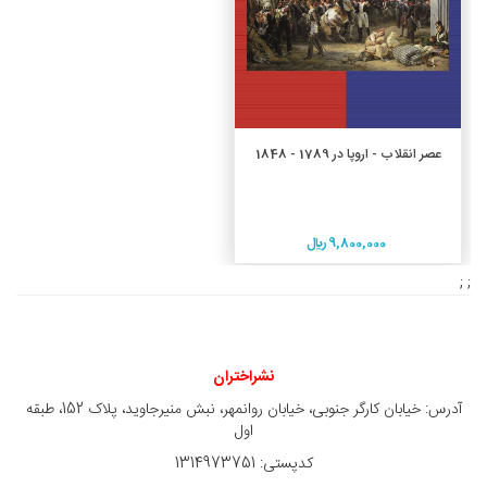
افزودن به سبد خرید
عصر انقلاب - اروپا در 1789 - 1848
9,800,000 ريال
; ;
نشراختران
آدرس: خیابان کارگر جنوبی، خیابان روانمهر، نبش منیرجاوید، پلاک 152، طبقه
اول
کدپستی: 1314973751