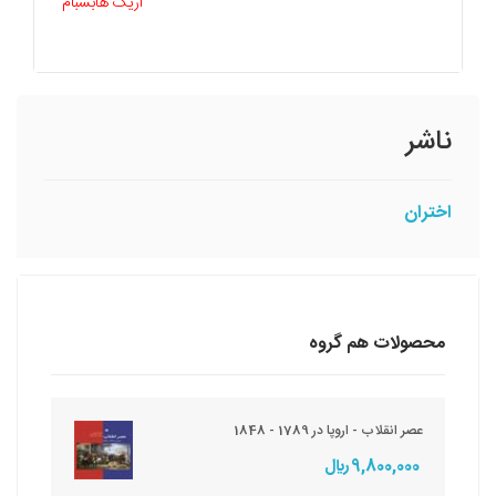
اریک هابسبام
ناشر
اختران
محصولات هم گروه
عصر انقلاب - اروپا در 1789 - 1848
9,800,000 ريال