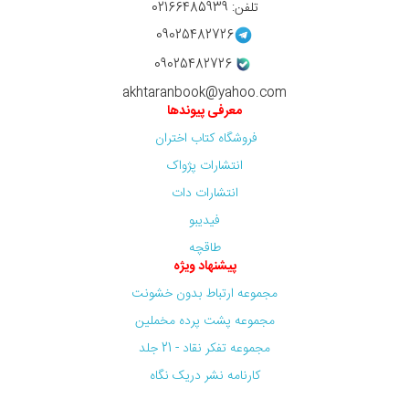
تلفن: 02166485939
09025482726
09025482726
akhtaranbook@yahoo.com
معرفی پیوندها
فروشگاه کتاب اختران
انتشارات پژواک
انتشارات دات
فیدیبو
طاقچه
پیشنهاد ویژه
مجموعه ارتباط بدون خشونت
مجموعه پشت پرده مخملین
مجموعه تفکر نقاد - 21 جلد
کارنامه نشر دریک نگاه