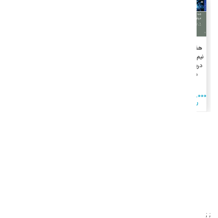
جزئیات
افزودن به سبد خرید
هفت و
نیم درس
درباره‌ی
مغز
2,500,000
ريال
; ;