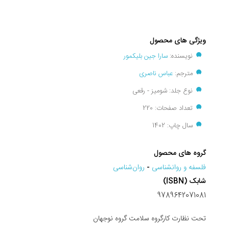
ویژگی های محصول
نویسنده:
سارا جین بلیکمور
مترجم:
عباس ناصری
نوع جلد: شومیز - رقعی
تعداد صفحات: 220
سال چاپ: 1402
گروه های محصول
فلسفه و روانشناسی
-
روان‌شناسی
شابک (ISBN)
9789642071081
تحت نظارت کارگروه سلامت گروه نوجهان