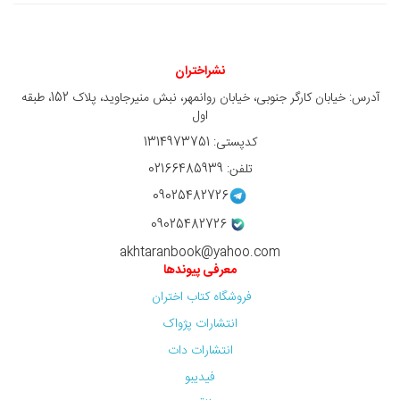
نشراختران
آدرس: خیابان کارگر جنوبی، خیابان روانمهر، نبش منیرجاوید، پلاک 152، طبقه
اول
کدپستی: 1314973751
تلفن: 02166485939
09025482726
09025482726
akhtaranbook@yahoo.com
معرفی پیوندها
فروشگاه کتاب اختران
انتشارات پژواک
انتشارات دات
فیدیبو