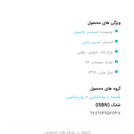
ویژگی های محصول
نویسنده:
اسپنسر جانسون
مترجم:
نسرین بنایی
نوع جلد: شومیز - رقعی
تعداد صفحات: 96
سال چاپ: 1398
گروه های محصول
فلسفه و روانشناسی
-
روان‌شناسی
شابک (ISBN)
9789649541938
انتشار در شبکه های اجتماعی