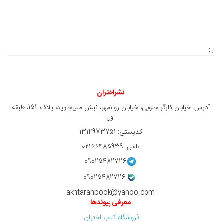
; ;
نشراختران
آدرس: خیابان کارگر جنوبی، خیابان روانمهر، نبش منیرجاوید، پلاک 152، طبقه
اول
کدپستی: 1314973751
تلفن: 02166485939
09025482726
09025482726
akhtaranbook@yahoo.com
معرفی پیوندها
فروشگاه کتاب اختران