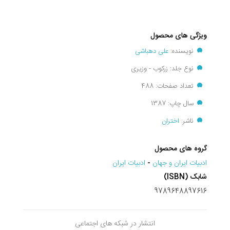
ویژگی های محصول
نویسنده:
علی دهباشی
نوع جلد: زرکوب - وزیری
تعداد صفحات: 488
سال چاپ: 1387
ناشر:
اختران
گروه های محصول
ادبيات ايران و جهان
-
ادبیات ایران
شابک (ISBN)
9789648897616
انتشار در شبکه های اجتماعی