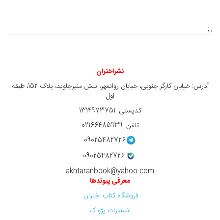
; ;
نشراختران
آدرس: خیابان کارگر جنوبی، خیابان روانمهر، نبش منیرجاوید، پلاک 152، طبقه
اول
کدپستی: 1314973751
تلفن: 02166485939
09025482726
09025482726
akhtaranbook@yahoo.com
معرفی پیوندها
فروشگاه کتاب اختران
انتشارات پژواک