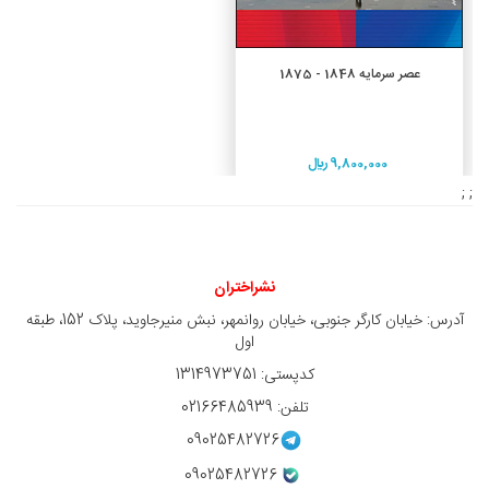
افزودن به سبد خرید
عصر سرمایه 1848 - 1875
9,800,000 ريال
; ;
نشراختران
آدرس: خیابان کارگر جنوبی، خیابان روانمهر، نبش منیرجاوید، پلاک 152، طبقه
اول
کدپستی: 1314973751
تلفن: 02166485939
09025482726
09025482726