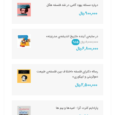
درباره مسئله یهود گامی در نقد فلسفه هگل
900,000 ريال
در سایه‌ی آینده «تاریخ اندیشه‌ی مدرنیته»
8,000,000 ريال
%15
6,800,000 ريال
رساله دکترای فلسفه «اختلاف بین فلسفه‌ی طبیعت
دموکریتی و ایپکوری»
2,500,000 ريال
پارادایم کثرت گرا - امیدها و بیم ها