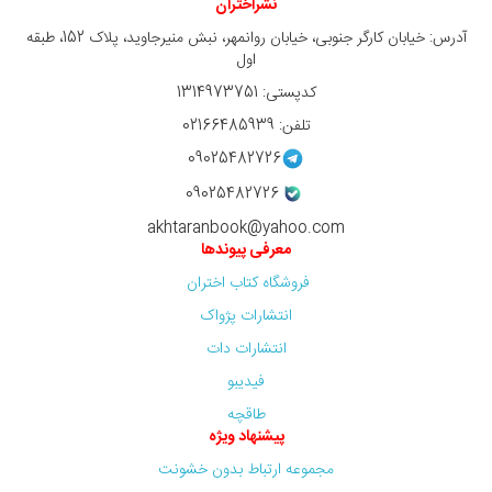
نشراختران
آدرس: خیابان کارگر جنوبی، خیابان روانمهر، نبش منیرجاوید، پلاک 152، طبقه
اول
کدپستی: 1314973751
تلفن: 02166485939
09025482726
09025482726
akhtaranbook@yahoo.com
معرفی پیوندها
فروشگاه کتاب اختران
انتشارات پژواک
انتشارات دات
فیدیبو
طاقچه
پیشنهاد ویژه
مجموعه ارتباط بدون خشونت