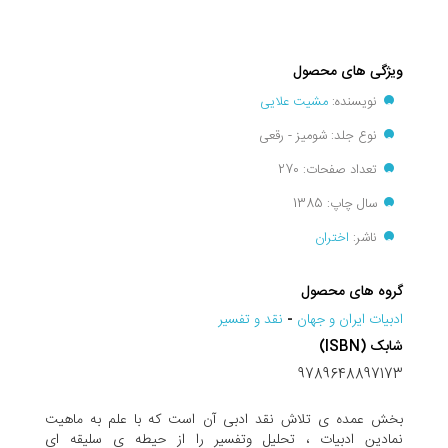
ویژگی های محصول
نویسنده:
مشیت علایی
نوع جلد: شومیز - رقعی
تعداد صفحات: 270
سال چاپ: 1385
ناشر:
اختران
گروه های محصول
ادبيات ايران و جهان
-
نقد و تفسير
شابک (ISBN)
9789648897173
بخش عمده ی تلاش نقد ادبی آن است که با علم به ماهیت
نمادین ادبیات ، تحلیل وتفسیر را از حیطه ی سلیقه ای