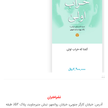
افزودن به سبد خرید
گفتا که خراب اولی
2,900,000 ريال
; ;
نشراختران
آدرس: خیابان کارگر جنوبی، خیابان روانمهر، نبش منیرجاوید، پلاک 152، طبقه