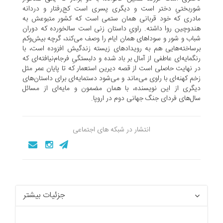
شوربختىِ دختر است و دیگرى پسرى است کج‌رفتار و دردانه
مادرى که خود قربانى همان ستمى است که کشور متبوعش به
هندوچین روا داشته. راوىِ داستان زنى است سالخورده که دوران
شباب و شور و سوداهاى همان ایام را وصف مى‌کند، گرچه بیش‌وکم
برساخته‌هایى هم به رویدادهاى زیسته زندگیش افزوده است، با
رنگمایه‌اى عاطفى از آمال بر باد شده و دلبستگىِ فرجام‌نیافته‌اى که
در نهایت حاصلى است از قصه دیرین استعمار که تا پایان عمر مثل
زخم کهنه‌اى با راوى مى‌ماند و مى‌شود دستمایه‌اى براى داستان‌هاى
دیگرى از این نویسنده، با همان مضمون و مایه‌اى از مسائل
سال‌هاى فرداى جنگ جهانى دوم در اروپا.
انتشار در شبکه های اجتماعی
جزئیات بیشتر