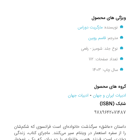
ویژگی های محصول
نویسنده:
مارگریت دوراس
مترجم:
قاسم روبین
نوع جلد: شومیز - رقعی
تعداد صفحات: 112
سال چاپ: 1403
گروه های محصول
ادبيات ايران و جهان
-
ادبيات جهان
شابک (ISBN)
9789642071487
داستان «عاشق» سرگذشت خانواده‌اى است فرانسوى که شکم‌شان
را از سفره استعمار در ویتنام سیر مى‌کنند. ماجراى کتاب، زندگى
دخترى است فرزند همین خانواده، با دو برادر که یکى غمخوار