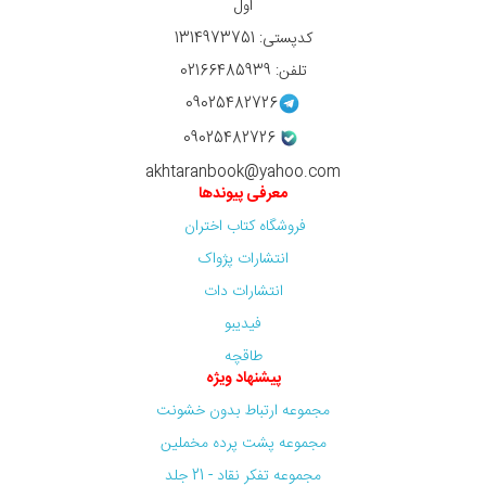
اول
کدپستی: 1314973751
تلفن: 02166485939
09025482726
09025482726
akhtaranbook@yahoo.com
معرفی پیوندها
فروشگاه کتاب اختران
انتشارات پژواک
انتشارات دات
فیدیبو
طاقچه
پیشنهاد ویژه
مجموعه ارتباط بدون خشونت
مجموعه پشت پرده مخملین
مجموعه تفکر نقاد - 21 جلد