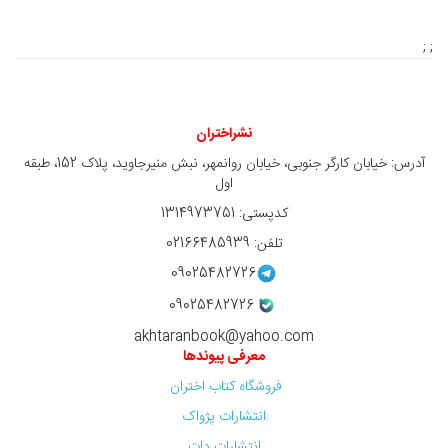
; ;
نشراختران
آدرس: خیابان کارگر جنوبی، خیابان روانمهر، نبش منیرجاوید، پلاک 152، طبقه
اول
کدپستی: 1314973751
تلفن: 02166485939
09025482726
09025482726
akhtaranbook@yahoo.com
معرفی پیوندها
فروشگاه کتاب اختران
انتشارات پژواک
انتشارات دات