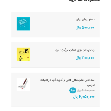
محصولات هم گروه
دستور زبان باران
500,000 ريال
رد پای من روی سخن بزرگان - زرد
300,000 ريال
نقد ادبی نظریه‌های ادبی و کاربرد آنها در ادبیات
فارسی
4,500,000 ريال
%10
4,050,000 ريال