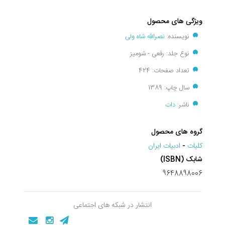
ویژگی های محصول
نویسنده:
نصرالله شاه ولی
نوع جلد: رقعی - شومیز
تعداد صفحات: 424
سال چاپ: 1389
ناشر:
دات
گروه های محصول
کليات
-
ادبیات ایران
شابک (ISBN)
9648898006
انتشار در شبکه های اجتماعی