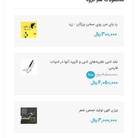
محصولات هم گروه
رد پای من روی سخن بزرگان - زرد
300,000 ريال
نقد ادبی نظریه‌های ادبی و کاربرد آنها در ادبیات
فارسی
4,500,000 ريال
%10
4,050,000 ريال
بیژن الهی تولید جمعی شعر
3,000,000 ريال