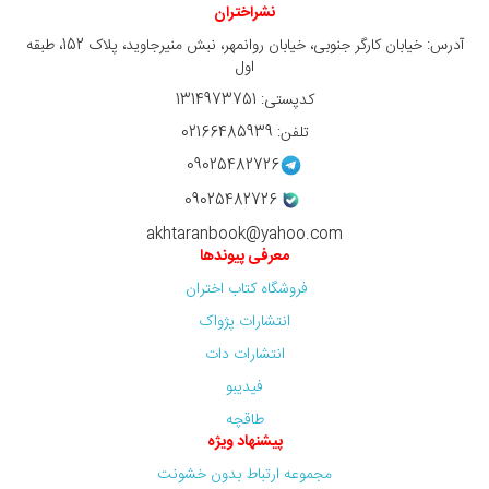
نشراختران
آدرس: خیابان کارگر جنوبی، خیابان روانمهر، نبش منیرجاوید، پلاک 152، طبقه
اول
کدپستی: 1314973751
تلفن: 02166485939
09025482726
09025482726
akhtaranbook@yahoo.com
معرفی پیوندها
فروشگاه کتاب اختران
انتشارات پژواک
انتشارات دات
فیدیبو
طاقچه
پیشنهاد ویژه
مجموعه ارتباط بدون خشونت