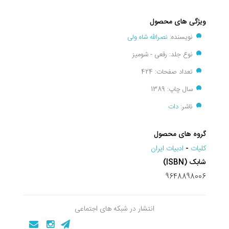
ویژگی های محصول
نویسنده:
نصرالله شاه ولی
نوع جلد: رقعی - شومیز
تعداد صفحات: 424
سال چاپ: 1389
ناشر:
دات
گروه های محصول
کليات
-
ادبیات ایران
شابک (ISBN)
9648898006
انتشار در شبکه های اجتماعی