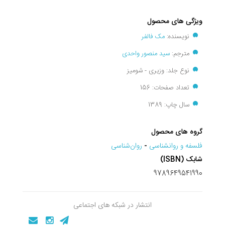
ویژگی های محصول
نویسنده:
مک فالفر
مترجم:
سید منصور واحدی
نوع جلد: وزیری - شومیز
تعداد صفحات: 156
سال چاپ: 1389
گروه های محصول
فلسفه و روانشناسی
-
روان‌شناسی
شابک (ISBN)
9789649541990
انتشار در شبکه های اجتماعی