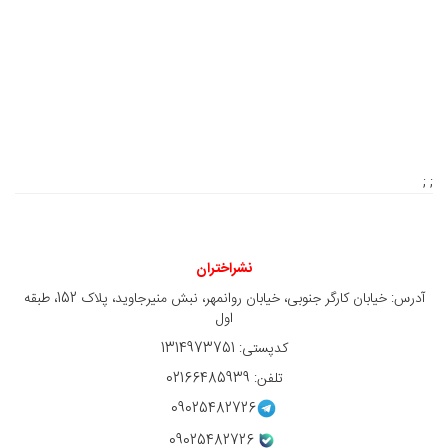
; ;
نشراختران
آدرس: خیابان کارگر جنوبی، خیابان روانمهر، نبش منیرجاوید، پلاک 152، طبقه
اول
کدپستی: 1314973751
تلفن: 02166485939
09025482726
09025482726